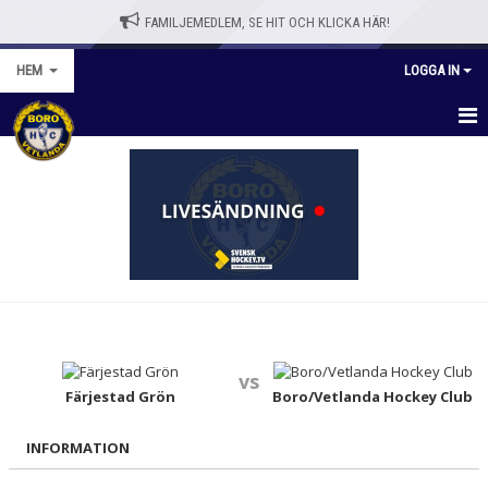
FAMILJEMEDLEM, SE HIT OCH KLICKA HÄR!
HEM
LOGGA IN
HEM
BLI MEDLEM
WEBBSHOPP
NYHETER
VÅRA LAG/TRÄNARE
vs
KALENDER
Färjestad Grön
Boro/Vetlanda Hockey Club
OM KLUBBEN
INFORMATION
KONTAKT