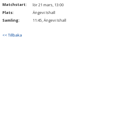
Matchstart:
lör 21 mars, 13:00
Plats:
MATCHER
Ängevi Ishall
Samling:
11:45, Ängevi Ishall
TABELL A-LAG
<< Tillbaka
SVENSK HOCKEY TV
SWISH
DOKUMENT