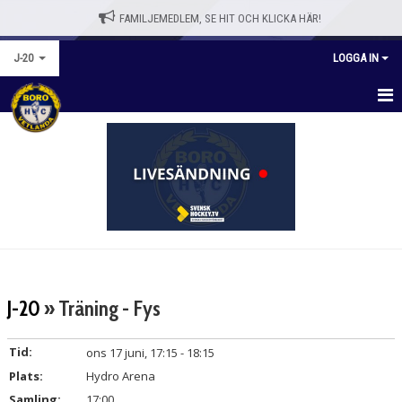
FAMILJEMEDLEM, SE HIT OCH KLICKA HÄR!
J-20
LOGGA IN
HEM
NYHETER
KALENDER
MATCHER
TRUPPEN
J-20
» Träning - Fys
BILDGALLERI
Tid:
ons 17 juni, 17:15 - 18:15
DOKUMENT
Plats:
Hydro Arena
Samling:
17:00
KONTAKT