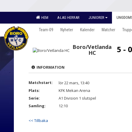
HEM
A-LAG HERRAR
JUNIORER
UNGDOM
Team-09
Nyheter
Kalender
Matcher
Trupp
Boro/Vetlanda
5 - 
HC
INFORMATION
Matchstart:
lör 22 mars, 13:40
Plats:
KFK Mekan Arena
Serie:
A1 Division 1 slutspel
Samling:
12:10
<< Tillbaka