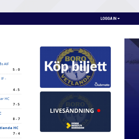
LOGGA IN
ås AIF
5 - 0
IF -
4 - 5
ar HC
7 - 5
C
8 - 7
tlanda HC
7 - 4