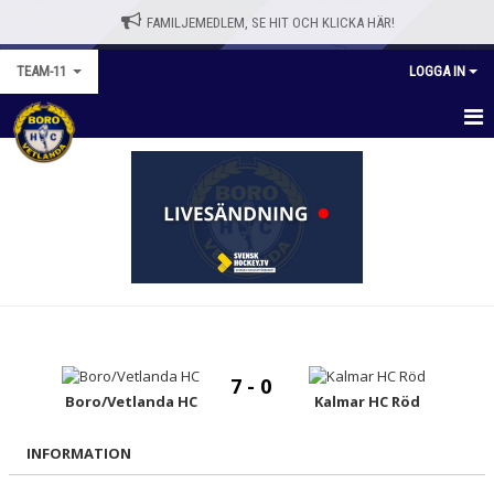
FAMILJEMEDLEM, SE HIT OCH KLICKA HÄR!
TEAM-11
LOGGA IN
TEAM-11
NYHETER
KALENDER
MATCHER
TRUPPEN
7 - 0
BILDGALLERI
Boro/Vetlanda HC
Kalmar HC Röd
DOKUMENT
INFORMATION
KONTAKT