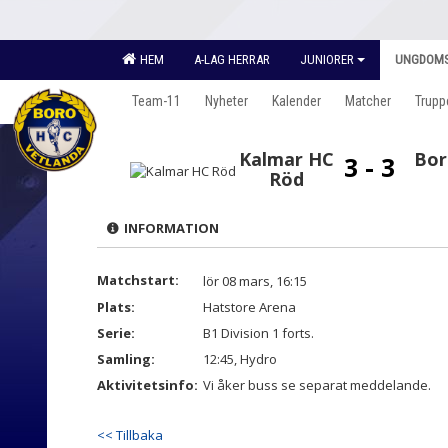
HEM
A-LAG HERRAR
JUNIORER
UNGDOM
Team-11
Nyheter
Kalender
Matcher
Trupp
Kalmar HC
Bor
3 - 3
Röd
INFORMATION
Matchstart:
lör 08 mars, 16:15
Plats:
Hatstore Arena
Serie:
B1 Division 1 forts.
Samling:
12:45, Hydro
Aktivitetsinfo:
Vi åker buss se separat meddelande.
<< Tillbaka