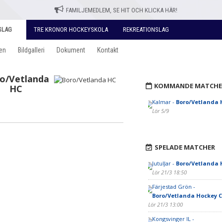
FAMILJEMEDLEM, SE HIT OCH KLICKA HÄR!
SLAG
TRE KRONOR HOCKEYSKOLA
REKREATIONSLAG
en
Bildgalleri
Dokument
Kontakt
o/Vetlanda
KOMMANDE MATCHE
HC
Kalmar -
Boro/Vetlanda 
Lör 5/9
SPELADE MATCHER
JutulJar -
Boro/Vetlanda 
Lör 21/3 18:50
Färjestad Grön -
Boro/Vetlanda Hockey C
Lör 21/3 13:00
Kongsvinger IL -