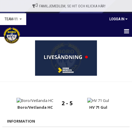
FAMILJEMEDLEM, SE HIT OCH KLICKA HÄR!
TEAM-11
LOGGA IN
TEAM-11
NYHETER
KALENDER
MATCHER
TRUPPEN
2 - 5
BILDGALLERI
Boro/Vetlanda HC
HV 71 Gul
DOKUMENT
INFORMATION
KONTAKT