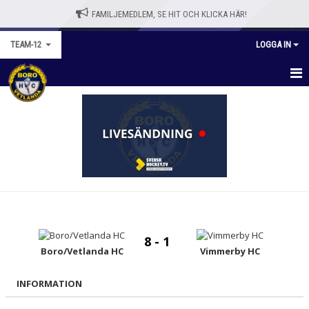
FAMILJEMEDLEM, SE HIT OCH KLICKA HÄR!
TEAM-12
LOGGA IN
TEAM-12
KALENDER
MATCHER
NYHETER
TRUPPEN
8 - 1
BILDGALLERI
Boro/Vetlanda HC
Vimmerby HC
DOKUMENT
INFORMATION
KONTAKT