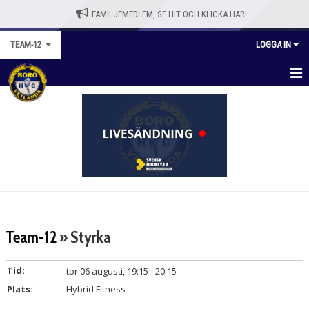
FAMILJEMEDLEM, SE HIT OCH KLICKA HÄR!
TEAM-12
LOGGA IN
TEAM-12
KALENDER
MATCHER
NYHETER
TRUPPEN
Team-12
» Styrka
BILDGALLERI
Tid:
tor 06 augusti, 19:15 - 20:15
DOKUMENT
Plats:
Hybrid Fitness
KONTAKT