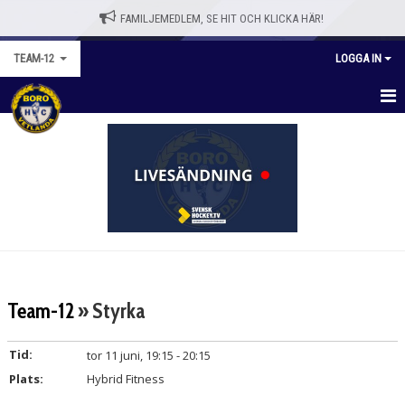
FAMILJEMEDLEM, SE HIT OCH KLICKA HÄR!
TEAM-12
LOGGA IN
TEAM-12
KALENDER
MATCHER
NYHETER
TRUPPEN
Team-12
» Styrka
BILDGALLERI
Tid:
tor 11 juni, 19:15 - 20:15
DOKUMENT
Plats:
Hybrid Fitness
KONTAKT