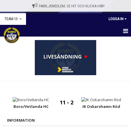
FAMILJEMEDLEM, SE HIT OCH KLICKA HÄR!
TEAM-13
LOGGA IN
TEAM-13
NYHETER
KALENDER
MATCHER
TRUPPEN
11 - 2
BILDGALLERI
Boro/Vetlanda HC
IK Oskarshamn Röd
DOKUMENT
INFORMATION
KONTAKT