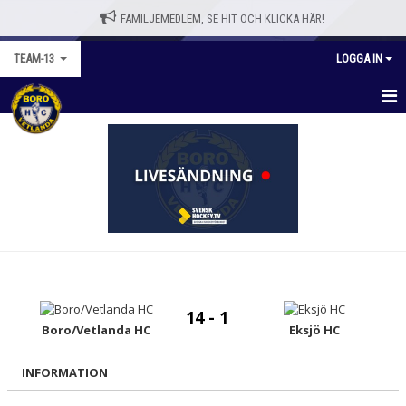
FAMILJEMEDLEM, SE HIT OCH KLICKA HÄR!
TEAM-13
LOGGA IN
TEAM-13
NYHETER
KALENDER
MATCHER
TRUPPEN
14 - 1
BILDGALLERI
Boro/Vetlanda HC
Eksjö HC
DOKUMENT
INFORMATION
KONTAKT