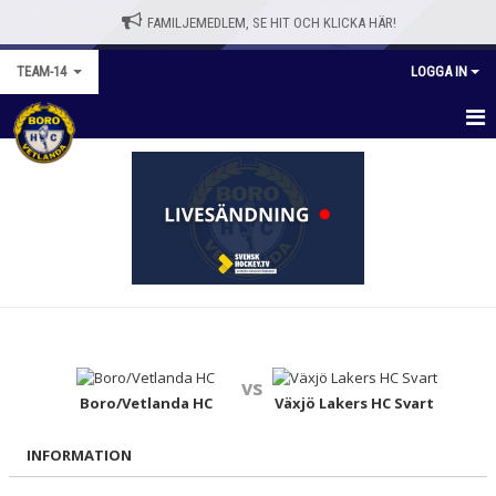
FAMILJEMEDLEM, SE HIT OCH KLICKA HÄR!
TEAM-14
LOGGA IN
TEAM-14
NYHETER
KALENDER
MATCHER
TRUPPEN
vs
BILDGALLERI
Boro/Vetlanda HC
Växjö Lakers HC Svart
DOKUMENT
INFORMATION
KONTAKT