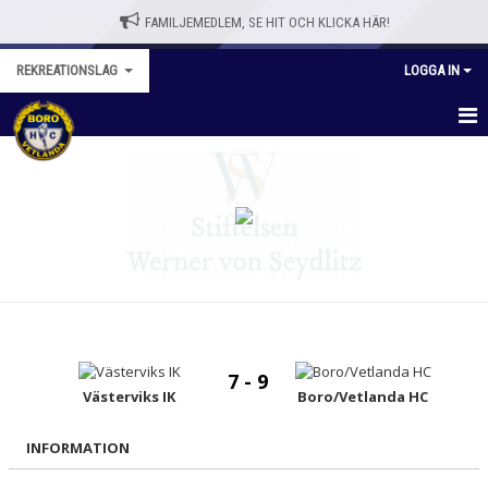
FAMILJEMEDLEM, SE HIT OCH KLICKA HÄR!
REKREATIONSLAG
LOGGA IN
REKREATIONSLAGET
NYHETER
KALENDER
MATCHER
TRUPPEN
7 - 9
BILDGALLERI
Västerviks IK
Boro/Vetlanda HC
KONTAKT
INFORMATION