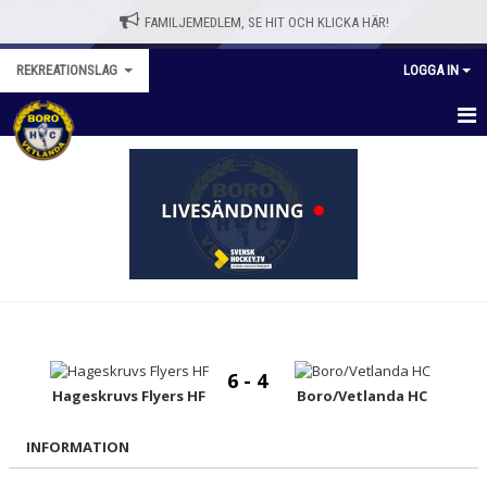
FAMILJEMEDLEM, SE HIT OCH KLICKA HÄR!
REKREATIONSLAG
LOGGA IN
REKREATIONSLAGET
NYHETER
KALENDER
MATCHER
TRUPPEN
6 - 4
BILDGALLERI
Hageskruvs Flyers HF
Boro/Vetlanda HC
KONTAKT
INFORMATION