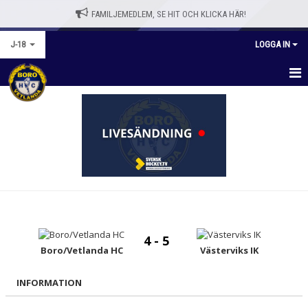
FAMILJEMEDLEM, SE HIT OCH KLICKA HÄR!
J-18
LOGGA IN
HEM
NYHETER
KALENDER
MATCHER
TRUPPEN
4 - 5
BILDGALLERI
Boro/Vetlanda HC
Västerviks IK
DOKUMENT
INFORMATION
KONTAKT