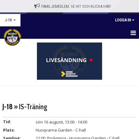
FAMILJEMEDLEM, SE HIT OCH KLICKA HÄR!
J-18
LOGGA IN
HEM
NYHETER
KALENDER
MATCHER
TRUPPEN
J-18
» IS-Träning
BILDGALLERI
Tid:
sön 16 augusti, 13:00 - 14:00
DOKUMENT
Plats:
Husqvarna Garden - C-hall
Samling:
12:00, Prolympia - Husqvarna Garden - C-hall
KONTAKT