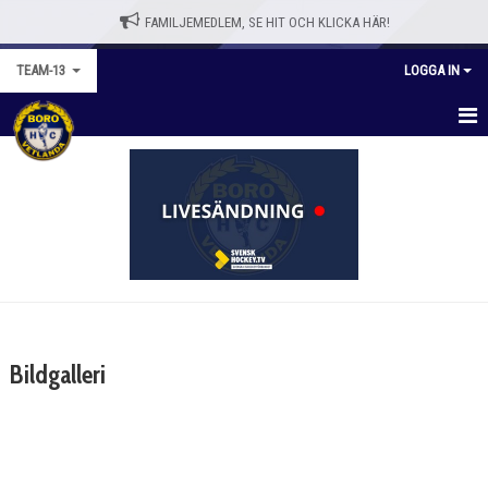
FAMILJEMEDLEM, SE HIT OCH KLICKA HÄR!
TEAM-13
LOGGA IN
TEAM-13
NYHETER
KALENDER
MATCHER
TRUPPEN
Bildgalleri
BILDGALLERI
DOKUMENT
KONTAKT