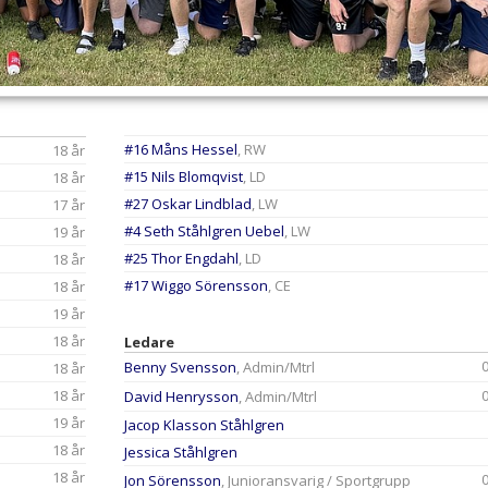
#16 Måns Hessel
, RW
18 år
#15 Nils Blomqvist
, LD
18 år
#27 Oskar Lindblad
, LW
17 år
#4 Seth Ståhlgren Uebel
, LW
19 år
#25 Thor Engdahl
, LD
18 år
#17 Wiggo Sörensson
, CE
18 år
19 år
18 år
Ledare
Benny Svensson
, Admin/Mtrl
18 år
18 år
David Henrysson
, Admin/Mtrl
19 år
Jacop Klasson Ståhlgren
18 år
Jessica Ståhlgren
18 år
Jon Sörensson
, Junioransvarig / Sportgrupp