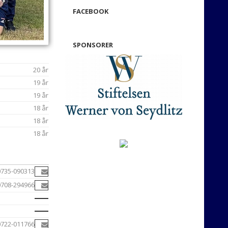
FACEBOOK
SPONSORER
20 år
19 år
19 år
18 år
18 år
18 år
0735-090313
0708-294966
0722-011766