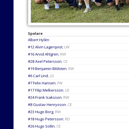
Spelare
Albert Hylén
#12 Alvin Lagerqvist
, LW
#16 Arvid Ahlgren
, RW
#28 Axel Petersson
, CE
#19 Benjamin Bildsten
, RW
#6 Carl Lind
, LD
#7 Felix Hansen
, FW
#17 Filip Melkersson
, LD
#24 Frank Isaksson
, RW
#8 Gustav Henrysson
, CE
#23 Hugo Borg
, RW
#18 Hugo Petersson
, RD
#26 Hugo Sollin
, CE