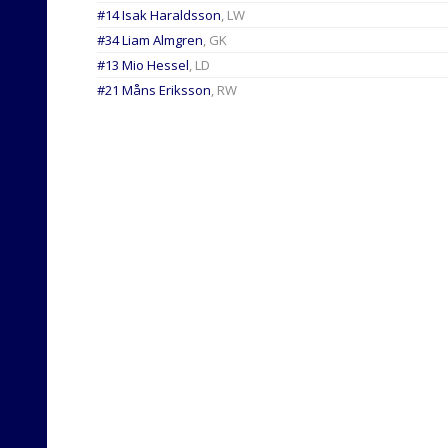
#14 Isak Haraldsson
, LW
#34 Liam Almgren
, GK
#13 Mio Hessel
, LD
#21 Måns Eriksson
, RW