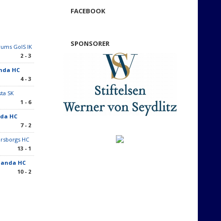
FACEBOOK
SPONSORER
ums GoIS IK
2 - 3
anda HC
4 - 3
sta SK
1 - 6
nda HC
7 - 2
rsborgs HC
13 - 1
landa HC
10 - 2