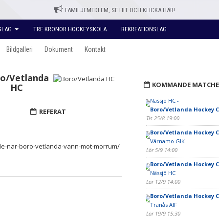
FAMILJEMEDLEM, SE HIT OCH KLICKA HÄR!
SLAG
TRE KRONOR HOCKEYSKOLA
REKREATIONSLAG
Bildgalleri
Dokument
Kontakt
o/Vetlanda
KOMMANDE MATCHE
HC
Nässjö HC -
Boro/Vetlanda Hockey C
REFERAT
Tis 25/8 19:00
Boro/Vetlanda Hockey C
Värnamo GIK
rde-nar-boro-vetlanda-vann-mot-morrum/
Lör 5/9 14:00
Boro/Vetlanda Hockey C
Nässjö HC
Lör 12/9 14:00
Boro/Vetlanda Hockey C
Tranås AIF
Lör 19/9 15:30