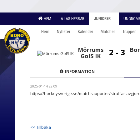
HEM
A-LAG HERRAR
JUNIORER
UNGDOM
Hem
Nyheter
Kalender
Matcher
Truppen
Mörrums
Bor
2 - 3
GoIS IK
INFORMATION
2025-01-14 22:09
https://hockeysverige.se/matchrapporter/straffar-avgjo
<< Tillbaka