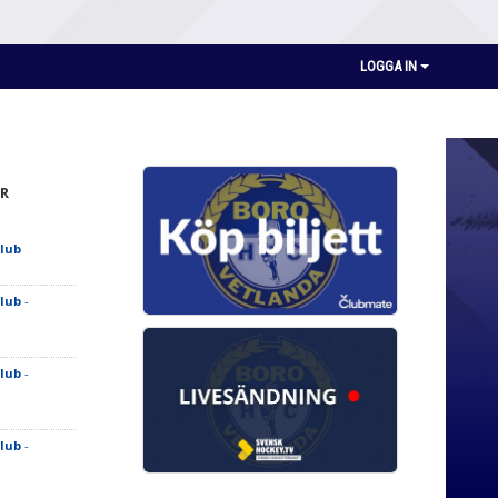
LOGGA IN
R
lub
lub
-
lub
-
lub
-