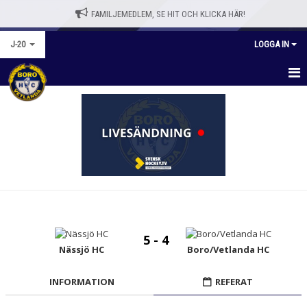
FAMILJEMEDLEM, SE HIT OCH KLICKA HÄR!
J-20
LOGGA IN
HEM
NYHETER
KALENDER
MATCHER
TRUPPEN
5 - 4
BILDGALLERI
Nässjö HC
Boro/Vetlanda HC
DOKUMENT
INFORMATION
REFERAT
KONTAKT