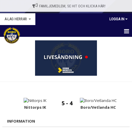
FAMILJEMEDLEM, SE HIT OCH KLICKA HÄR!
A-LAG HERRAR
LOGGA IN
HEM
NYHETER
KALENDER
MATCHER
TRUPPEN
5 - 4
BILDGALLERI
Nittorps IK
Boro/Vetlanda HC
DOKUMENT
INFORMATION
KONTAKT