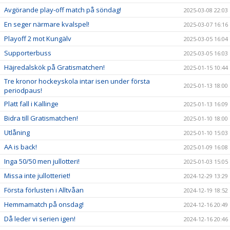
Avgörande play-off match på söndag!
2025-03-08 22:03
En seger närmare kvalspel!
2025-03-07 16:16
Playoff 2 mot Kungälv
2025-03-05 16:04
Supporterbuss
2025-03-05 16:03
Häjredalskök på Gratismatchen!
2025-01-15 10:44
Tre kronor hockeyskola intar isen under första
2025-01-13 18:00
periodpaus!
Platt fall i Kallinge
2025-01-13 16:09
Bidra till Gratismatchen!
2025-01-10 18:00
Utlåning
2025-01-10 15:03
AA is back!
2025-01-09 16:08
Inga 50/50 men jullotteri!
2025-01-03 15:05
Missa inte jullotteriet!
2024-12-29 13:29
Första förlusten i Alltvåan
2024-12-19 18:52
Hemmamatch på onsdag!
2024-12-16 20:49
Då leder vi serien igen!
2024-12-16 20:46