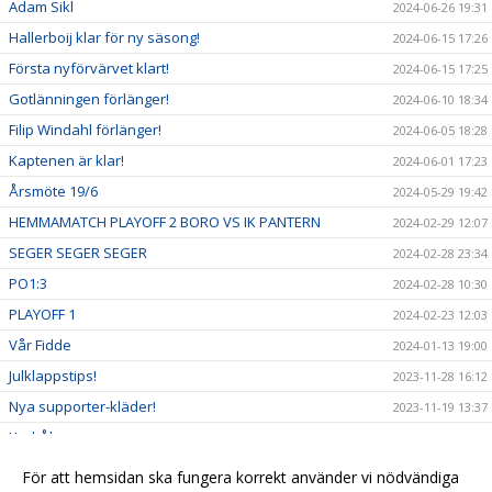
Adam Sikl
2024-06-26 19:31
Hallerboij klar för ny säsong!
2024-06-15 17:26
Första nyförvärvet klart!
2024-06-15 17:25
Gotlänningen förlänger!
2024-06-10 18:34
Filip Windahl förlänger!
2024-06-05 18:28
Kaptenen är klar!
2024-06-01 17:23
Årsmöte 19/6
2024-05-29 19:42
HEMMAMATCH PLAYOFF 2 BORO VS IK PANTERN
2024-02-29 12:07
SEGER SEGER SEGER
2024-02-28 23:34
PO1:3
2024-02-28 10:30
PLAYOFF 1
2024-02-23 12:03
Vår Fidde
2024-01-13 19:00
Julklappstips!
2023-11-28 16:12
Nya supporter-kläder!
2023-11-19 13:37
Karl-Åke
2023-11-18 18:56
Bengtssons inställt
2023-10-28 14:29
För att hemsidan ska fungera korrekt använder vi nödvändiga