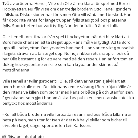
Två av bröderna Henell, Ville och Olle är nu klara för spel med Boro i
Hockeyettan. Nu får vi se om den tredje brodern Otto Henell gör dem
MATCHER
sällskap. Diskussioner har förts men Otto vill vänta med besked. Han
får dock inte vänta för länge truppen fylls stadigt på och platserna
fylls. Sportchefen har varit tydlig. När det är fullt så är det fullt.
TABELL A-LAG
Olle Henell kom tillbaka från spel i Hockeyettan när det blev klart att
SVENSK HOCKEY TV
Boro hade chansen att ta steget upp. Hans mål var tydligt. Att ta Boro
upp till Hockeyettan. Det lyckades han med. Han var en viktig pusselbit
SWISH
i lagets strävan att ta steget upp. Nu höjs ribban ett snäpp till och då
har Olle bestämt sig för att vara med på den resan. Han är förutom en
duktig hockeyspelare en kille som kan krypa under skinnet på
DOKUMENT
motståndarna
Ville Henell är tvillingbroder till Olle, så det var nästan självklart att
även han skulle med. Det blir hans femte säsong i Borotröjan. Ville är
den intensive killen som bidrar med känslor både på och utanför isen.
Egenskaper som gjort honom älskad av publiken, men kanske inte lika
omtyckt hos motståndarna.
- Kul att båda bröderna ville fortsätta resan med oss. Båda killarna är
heta på isen, men utanför isen är det två helyllekillar som bidrar till
trivseln i laget, säger sportchefen Leif Karlsson.
📸
@isabellahallphoto