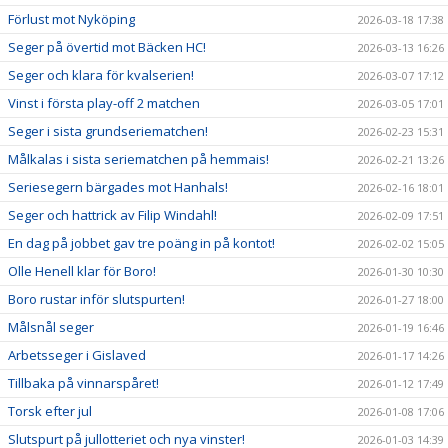
Förlust mot Nyköping
2026-03-18 17:38
Seger på övertid mot Bäcken HC!
2026-03-13 16:26
Seger och klara för kvalserien!
2026-03-07 17:12
Vinst i första play-off 2 matchen
2026-03-05 17:01
Seger i sista grundseriematchen!
2026-02-23 15:31
Målkalas i sista seriematchen på hemmais!
2026-02-21 13:26
Seriesegern bärgades mot Hanhals!
2026-02-16 18:01
Seger och hattrick av Filip Windahl!
2026-02-09 17:51
En dag på jobbet gav tre poäng in på kontot!
2026-02-02 15:05
Olle Henell klar för Boro!
2026-01-30 10:30
Boro rustar inför slutspurten!
2026-01-27 18:00
Målsnål seger
2026-01-19 16:46
Arbetsseger i Gislaved
2026-01-17 14:26
Tillbaka på vinnarspåret!
2026-01-12 17:49
Torsk efter jul
2026-01-08 17:06
Slutspurt på jullotteriet och nya vinster!
2026-01-03 14:39