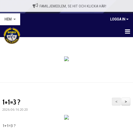
FAMILJEMEDLEM, SE HIT OCH KLICKA HÄR!
HEM
LOGGA IN
HEM
BLI MEDLEM
WEBBSHOPP
NYHETER
VÅRA LAG/TRÄNARE
1+1=3 ?
<
>
KALENDER
2026-06-16 20:20
OM KLUBBEN
1+1=3 ?
KONTAKT