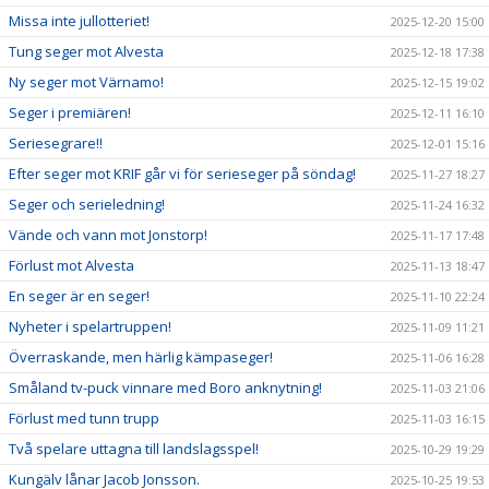
Missa inte jullotteriet!
2025-12-20 15:00
Tung seger mot Alvesta
2025-12-18 17:38
Ny seger mot Värnamo!
2025-12-15 19:02
Seger i premiären!
2025-12-11 16:10
Seriesegrare!!
2025-12-01 15:16
Efter seger mot KRIF går vi för serieseger på söndag!
2025-11-27 18:27
Seger och serieledning!
2025-11-24 16:32
Vände och vann mot Jonstorp!
2025-11-17 17:48
Förlust mot Alvesta
2025-11-13 18:47
En seger är en seger!
2025-11-10 22:24
Nyheter i spelartruppen!
2025-11-09 11:21
Överraskande, men härlig kämpaseger!
2025-11-06 16:28
Småland tv-puck vinnare med Boro anknytning!
2025-11-03 21:06
Förlust med tunn trupp
2025-11-03 16:15
Två spelare uttagna till landslagsspel!
2025-10-29 19:29
Kungälv lånar Jacob Jonsson.
2025-10-25 19:53