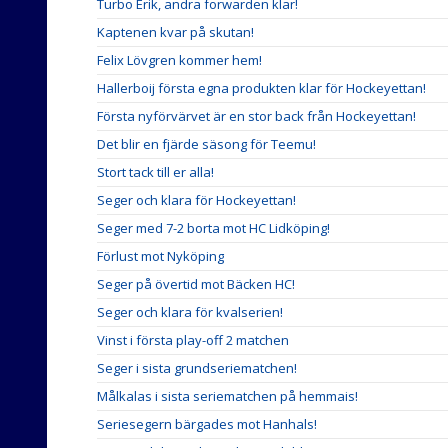
Turbo Erik, andra forwarden klar!
Kaptenen kvar på skutan!
Felix Lövgren kommer hem!
Hallerboij första egna produkten klar för Hockeyettan!
Första nyförvärvet är en stor back från Hockeyettan!
Det blir en fjärde säsong för Teemu!
Stort tack till er alla!
Seger och klara för Hockeyettan!
Seger med 7-2 borta mot HC Lidköping!
Förlust mot Nyköping
Seger på övertid mot Bäcken HC!
Seger och klara för kvalserien!
Vinst i första play-off 2 matchen
Seger i sista grundseriematchen!
Målkalas i sista seriematchen på hemmais!
Seriesegern bärgades mot Hanhals!