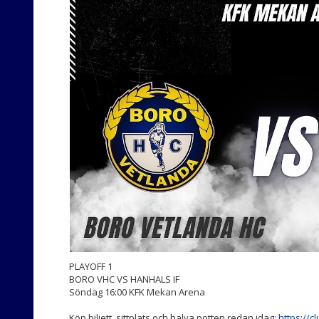
PLAYOFF 1
BORO VHC VS HANHALS IF
Söndag 16:00 KFK Mekan Arena
Köp biljett, sittplats och halva potten redan idag:
https://c