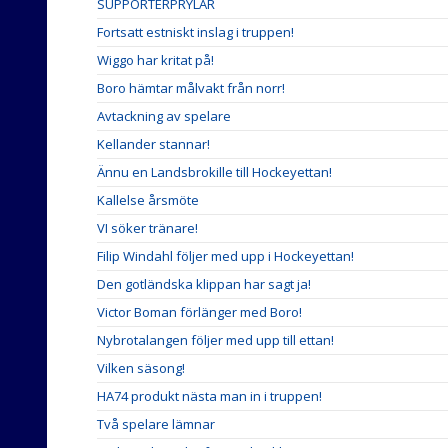
SUPPORTERPRYLAR
Fortsatt estniskt inslag i truppen!
Wiggo har kritat på!
Boro hämtar målvakt från norr!
Avtackning av spelare
Kellander stannar!
Ännu en Landsbrokille till Hockeyettan!
Kallelse årsmöte
VI söker tränare!
Filip Windahl följer med upp i Hockeyettan!
Den gotländska klippan har sagt ja!
Victor Boman förlänger med Boro!
Nybrotalangen följer med upp till ettan!
Vilken säsong!
HA74 produkt nästa man in i truppen!
Två spelare lämnar