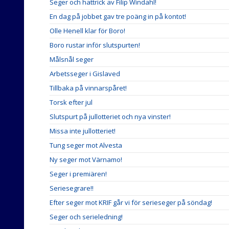
Seger och hattrick av Filip Windahl!
En dag på jobbet gav tre poäng in på kontot!
Olle Henell klar för Boro!
Boro rustar inför slutspurten!
Målsnål seger
Arbetsseger i Gislaved
Tillbaka på vinnarspåret!
Torsk efter jul
Slutspurt på jullotteriet och nya vinster!
Missa inte jullotteriet!
Tung seger mot Alvesta
Ny seger mot Värnamo!
Seger i premiären!
Seriesegrare!!
Efter seger mot KRIF går vi för serieseger på söndag!
Seger och serieledning!