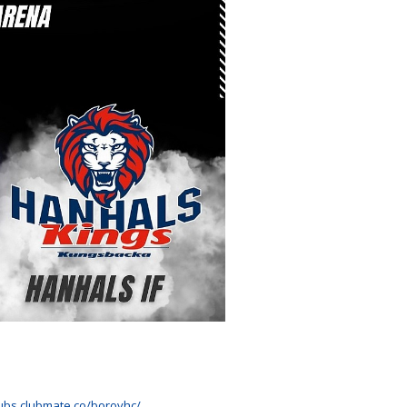
lubs.clubmate.co/borovhc/