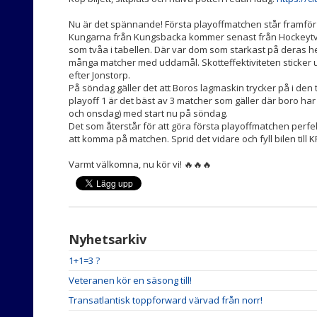
Nu är det spännande! Första playoffmatchen står framför 
Kungarna från Kungsbacka kommer senast från Hockeytvå
som tvåa i tabellen. Där var dom som starkast på deras 
många matcher med uddamål. Skotteffektiviteten sticker 
efter Jonstorp.
På söndag gäller det att Boros lagmaskin trycker på i den 
playoff 1 är det bäst av 3 matcher som gäller där boro 
och onsdag) med start nu på söndag.
Det som återstår för att göra första playoffmatchen perfekt
att komma på matchen. Sprid det vidare och fyll bilen till
Varmt välkomna, nu kör vi! 🔥🔥🔥
Nyhetsarkiv
1+1=3 ?
Veteranen kör en säsong till!
Transatlantisk toppforward värvad från norr!