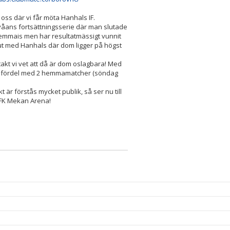
oss där vi får möta Hanhals IF.
ans fortsättningsserie där man slutade
hemmais men har resultatmässigt vunnit
ut med Hanhals där dom ligger på högst
takt vi vet att då är dom oslagbara! Med
har fördel med 2 hemmamatcher (söndag
 är förstås mycket publik, så ser nu till
 KFK Mekan Arena!