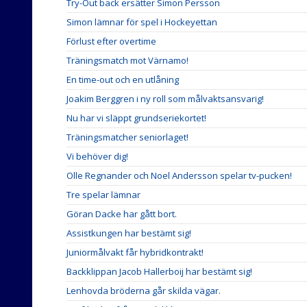
Try-Out back ersätter Simon Persson
Simon lämnar för spel i Hockeyettan
Förlust efter overtime
Träningsmatch mot Värnamo!
En time-out och en utlåning
Joakim Berggren i ny roll som målvaktsansvarig!
Nu har vi släppt grundseriekortet!
Träningsmatcher seniorlaget!
Vi behöver dig!
Olle Regnander och Noel Andersson spelar tv-pucken!
Tre spelar lämnar
Göran Dacke har gått bort.
Assistkungen har bestämt sig!
Juniormålvakt får hybridkontrakt!
Backklippan Jacob Hallerboij har bestämt sig!
Lenhovda bröderna går skilda vägar.