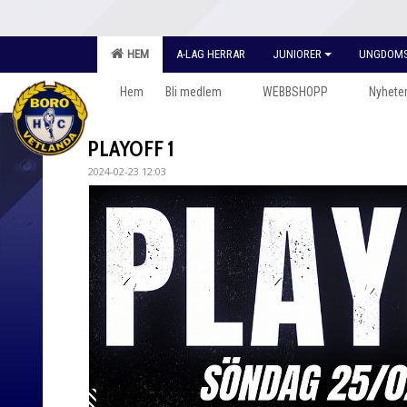
HEM
A-LAG HERRAR
JUNIORER
UNGDOM
Hem
Bli medlem
WEBBSHOPP
Nyhete
PLAYOFF 1
2024-02-23 12:03