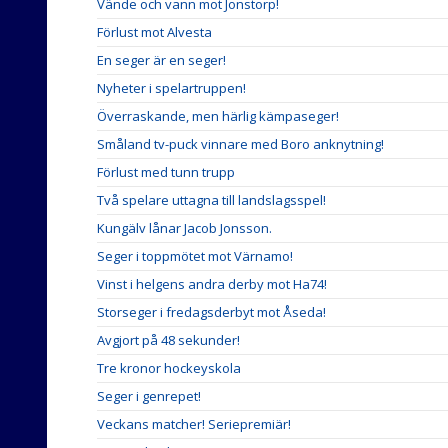
Vände och vann mot Jonstorp!
Förlust mot Alvesta
En seger är en seger!
Nyheter i spelartruppen!
Överraskande, men härlig kämpaseger!
Småland tv-puck vinnare med Boro anknytning!
Förlust med tunn trupp
Två spelare uttagna till landslagsspel!
Kungälv lånar Jacob Jonsson.
Seger i toppmötet mot Värnamo!
Vinst i helgens andra derby mot Ha74!
Storseger i fredagsderbyt mot Åseda!
Avgjort på 48 sekunder!
Tre kronor hockeyskola
Seger i genrepet!
Veckans matcher! Seriepremiär!