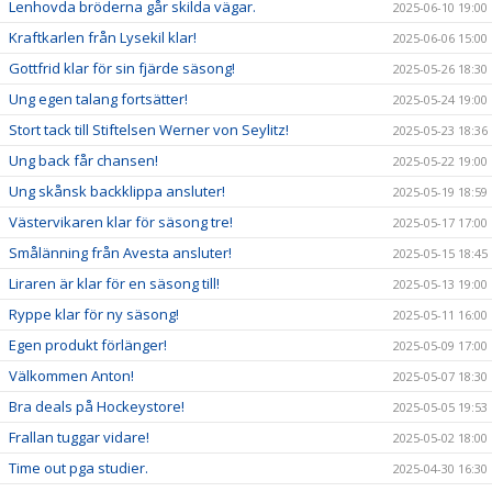
Lenhovda bröderna går skilda vägar.
2025-06-10 19:00
Kraftkarlen från Lysekil klar!
2025-06-06 15:00
Gottfrid klar för sin fjärde säsong!
2025-05-26 18:30
Ung egen talang fortsätter!
2025-05-24 19:00
Stort tack till Stiftelsen Werner von Seylitz!
2025-05-23 18:36
Ung back får chansen!
2025-05-22 19:00
Ung skånsk backklippa ansluter!
2025-05-19 18:59
Västervikaren klar för säsong tre!
2025-05-17 17:00
Smålänning från Avesta ansluter!
2025-05-15 18:45
Liraren är klar för en säsong till!
2025-05-13 19:00
Ryppe klar för ny säsong!
2025-05-11 16:00
Egen produkt förlänger!
2025-05-09 17:00
Välkommen Anton!
2025-05-07 18:30
Bra deals på Hockeystore!
2025-05-05 19:53
Frallan tuggar vidare!
2025-05-02 18:00
Time out pga studier.
2025-04-30 16:30