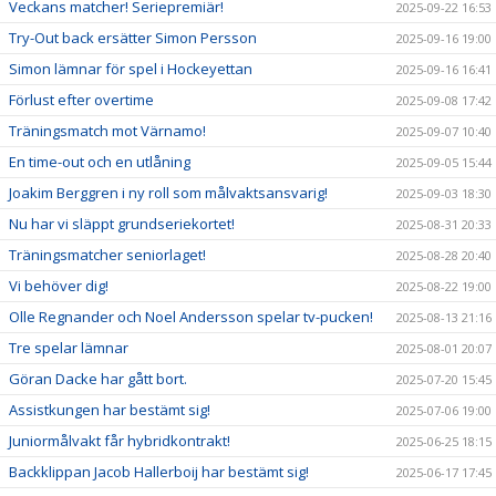
Veckans matcher! Seriepremiär!
2025-09-22 16:53
Try-Out back ersätter Simon Persson
2025-09-16 19:00
Simon lämnar för spel i Hockeyettan
2025-09-16 16:41
Förlust efter overtime
2025-09-08 17:42
Träningsmatch mot Värnamo!
2025-09-07 10:40
En time-out och en utlåning
2025-09-05 15:44
Joakim Berggren i ny roll som målvaktsansvarig!
2025-09-03 18:30
Nu har vi släppt grundseriekortet!
2025-08-31 20:33
Träningsmatcher seniorlaget!
2025-08-28 20:40
Vi behöver dig!
2025-08-22 19:00
Olle Regnander och Noel Andersson spelar tv-pucken!
2025-08-13 21:16
Tre spelar lämnar
2025-08-01 20:07
Göran Dacke har gått bort.
2025-07-20 15:45
Assistkungen har bestämt sig!
2025-07-06 19:00
Juniormålvakt får hybridkontrakt!
2025-06-25 18:15
Backklippan Jacob Hallerboij har bestämt sig!
2025-06-17 17:45