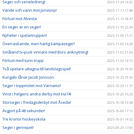
Seger och serieledning!
2025-11-24 16:32
Vände och vann mot Jonstorp!
2025-11-17 17:48
Förlust mot Alvesta
2025-11-13 18:47
En seger är en seger!
2025-11-10 22:24
Nyheter i spelartruppen!
2025-11-09 11:21
Överraskande, men härlig kämpaseger!
2025-11-06 16:28
Småland tv-puck vinnare med Boro anknytning!
2025-11-03 21:06
Förlust med tunn trupp
2025-11-03 16:15
Två spelare uttagna till landslagsspel!
2025-10-29 19:29
Kungälv lånar Jacob Jonsson.
2025-10-25 19:53
Seger i toppmötet mot Värnamo!
2025-10-25 11:51
Vinst i helgens andra derby mot Ha74!
2025-10-20 16:26
Storseger i fredagsderbyt mot Åseda!
2025-10-18 15:58
Avgjort på 48 sekunder!
2025-10-06 17:12
Tre kronor hockeyskola
2025-10-01 14:52
Seger i genrepet!
2025-09-25 17:00