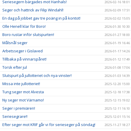
Seriesegern bärgades mot Hanhals!
2026-02-16 18:01
Seger och hattrick av Filip Windahl!
2026-02-09 17:51
En dag på jobbet gav tre poäng in på kontot!
2026-02-02 15:05
Olle Henell klar för Boro!
2026-01-30 10:30
Boro rustar inför slutspurten!
2026-01-27 18:00
Målsnål seger
2026-01-19 16:46
Arbetsseger i Gislaved
2026-01-17 14:26
Tillbaka på vinnarspåret!
2026-01-12 17:49
Torsk efter jul
2026-01-08 17:06
Slutspurt på jullotteriet och nya vinster!
2026-01-03 14:39
Missa inte jullotteriet!
2025-12-20 15:00
Tung seger mot Alvesta
2025-12-18 17:38
Ny seger mot Värnamo!
2025-12-15 19:02
Seger i premiären!
2025-12-11 16:10
Seriesegrare!!
2025-12-01 15:16
Efter seger mot KRIF går vi för serieseger på söndag!
2025-11-27 18:27