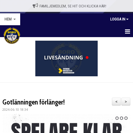
FAMILJEMEDLEM, SE HIT OCH KLICKA HÄR!
HEM
LOGGA IN
HEM
BLI MEDLEM
WEBBSHOPP
NYHETER
VÅRA LAG/TRÄNARE
Gotlänningen förlänger!
<
>
KALENDER
2024-06-10 18:34
OM KLUBBEN
KONTAKT