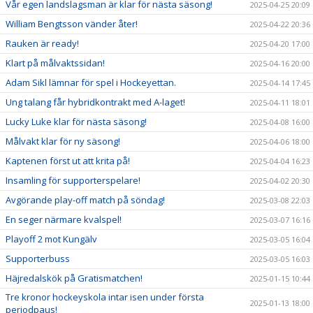
Vår egen landslagsman är klar för nästa säsong!
2025-04-25 20:09
William Bengtsson vänder åter!
2025-04-22 20:36
Rauken är ready!
2025-04-20 17:00
Klart på målvaktssidan!
2025-04-16 20:00
Adam Sikl lämnar för spel i Hockeyettan.
2025-04-14 17:45
Ung talang får hybridkontrakt med A-laget!
2025-04-11 18:01
Lucky Luke klar för nästa säsong!
2025-04-08 16:00
Målvakt klar för ny säsong!
2025-04-06 18:00
Kaptenen först ut att krita på!
2025-04-04 16:23
Insamling för supporterspelare!
2025-04-02 20:30
Avgörande play-off match på söndag!
2025-03-08 22:03
En seger närmare kvalspel!
2025-03-07 16:16
Playoff 2 mot Kungälv
2025-03-05 16:04
Supporterbuss
2025-03-05 16:03
Häjredalskök på Gratismatchen!
2025-01-15 10:44
Tre kronor hockeyskola intar isen under första
2025-01-13 18:00
periodpaus!