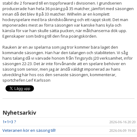
stabil div 2 forward till en toppforward i divisionen. I grundserien
producerade han hela 36 poäng på 35 matcher, jämfört med säsongen
innan då det blev 8 på 33 matcher. Wilhelm är en komplett
hockeyspelare med bra skridskoåkning och ett rappt skott. Det man
imponerades mest av förra säsongen var kanske hans kyla och
känsla för var han skulle sätta pucken, när målchanserna dök upp.
Egenskaper som bidrog till den fina poängskörden.
Rauken är en av spelarna som jag tror kommer bära laget den
kommande säsongen. Han har den talangen och stabiliteten. Vi såg
hans talang då vi värvade honom från Tingsryds J20 verksamhet, inför
säsongen 22-23. Det är inte förvånande att en spelare behöver en
säsong som senior, men jag är ändå väldigt imponerad av hans
utveckling här hos oss den senaste säsongen, kommenterar,
sportchefen Leif Karlsson
Nyhetsarkiv
1+1=3 ?
2026-06-16 20:20
Veteranen kör en säsong till!
2026-06-09 19:00