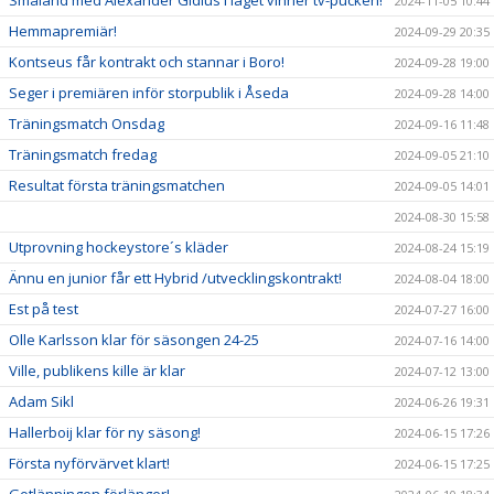
2024-11-05 10:44
Hemmapremiär!
2024-09-29 20:35
Kontseus får kontrakt och stannar i Boro!
2024-09-28 19:00
Seger i premiären inför storpublik i Åseda
2024-09-28 14:00
Träningsmatch Onsdag
2024-09-16 11:48
Träningsmatch fredag
2024-09-05 21:10
Resultat första träningsmatchen
2024-09-05 14:01
2024-08-30 15:58
Utprovning hockeystore´s kläder
2024-08-24 15:19
Ännu en junior får ett Hybrid /utvecklingskontrakt!
2024-08-04 18:00
Est på test
2024-07-27 16:00
Olle Karlsson klar för säsongen 24-25
2024-07-16 14:00
Ville, publikens kille är klar
2024-07-12 13:00
Adam Sikl
2024-06-26 19:31
Hallerboij klar för ny säsong!
2024-06-15 17:26
Första nyförvärvet klart!
2024-06-15 17:25
Gotlänningen förlänger!