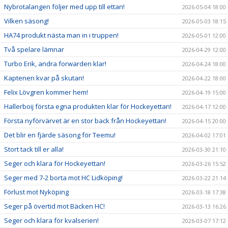
Nybrotalangen följer med upp till ettan!
2026-05-04 18:00
Vilken säsong!
2026-05-03 18:15
HA74 produkt nästa man in i truppen!
2026-05-01 12:00
Två spelare lämnar
2026-04-29 12:00
Turbo Erik, andra forwarden klar!
2026-04-24 18:00
Kaptenen kvar på skutan!
2026-04-22 18:00
Felix Lövgren kommer hem!
2026-04-19 15:00
Hallerboij första egna produkten klar för Hockeyettan!
2026-04-17 12:00
Första nyförvärvet är en stor back från Hockeyettan!
2026-04-15 20:00
Det blir en fjärde säsong för Teemu!
2026-04-02 17:01
Stort tack till er alla!
2026-03-30 21:10
Seger och klara för Hockeyettan!
2026-03-26 15:52
Seger med 7-2 borta mot HC Lidköping!
2026-03-22 21:14
Förlust mot Nyköping
2026-03-18 17:38
Seger på övertid mot Bäcken HC!
2026-03-13 16:26
Seger och klara för kvalserien!
2026-03-07 17:12