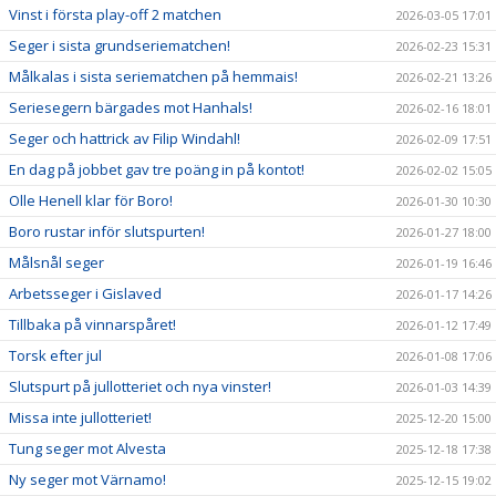
Vinst i första play-off 2 matchen
2026-03-05 17:01
Seger i sista grundseriematchen!
2026-02-23 15:31
Målkalas i sista seriematchen på hemmais!
2026-02-21 13:26
Seriesegern bärgades mot Hanhals!
2026-02-16 18:01
Seger och hattrick av Filip Windahl!
2026-02-09 17:51
En dag på jobbet gav tre poäng in på kontot!
2026-02-02 15:05
Olle Henell klar för Boro!
2026-01-30 10:30
Boro rustar inför slutspurten!
2026-01-27 18:00
Målsnål seger
2026-01-19 16:46
Arbetsseger i Gislaved
2026-01-17 14:26
Tillbaka på vinnarspåret!
2026-01-12 17:49
Torsk efter jul
2026-01-08 17:06
Slutspurt på jullotteriet och nya vinster!
2026-01-03 14:39
Missa inte jullotteriet!
2025-12-20 15:00
Tung seger mot Alvesta
2025-12-18 17:38
Ny seger mot Värnamo!
2025-12-15 19:02