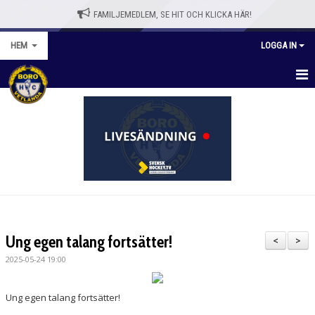
FAMILJEMEDLEM, SE HIT OCH KLICKA HÄR!
HEM
LOGGA IN
HEM
BLI MEDLEM
WEBBSHOPP
NYHETER
VÅRA LAG/TRÄNARE
Ung egen talang fortsätter!
<
>
KALENDER
2025-05-24 19:00
OM KLUBBEN
Ung egen talang fortsätter!
KONTAKT