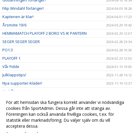
2024-06-10 18:34
Filip Windahl förlänger!
2024-06-05 18:28
Kaptenen är klar!
2024-06-01 17:23
Årsmöte 19/6
2024-05-29 19:42
HEMMAMATCH PLAYOFF 2 BORO VS IK PANTERN
2024-02-29 12:07
SEGER SEGER SEGER
2024-02-28 23:34
PO1:3
2024-02-28 10:30
PLAYOFF 1
2024-02-23 12:03
Vår Fidde
2024-01-13 19:00
Julklappstips!
2023-11-28 16:12
Nya supporter-kläder!
2023-11-19 13:37
Karl-Åke
2023-11-18 18:56
Bengtssons inställt
2023-10-28 14:29
För att hemsidan ska fungera korrekt använder vi nödvändiga
Nytt digitalt biljettsystem
cookies från SportAdmin. Dessa går inte att stänga av.
2023-10-12 09:42
Föreningen kan också använda frivilliga cookies, t.ex. för
Välkommen till vår hemsida!
2023-10-12 09:18
statistik eller marknadsföring. Du väljer själv om du vill
acceptera dessa.