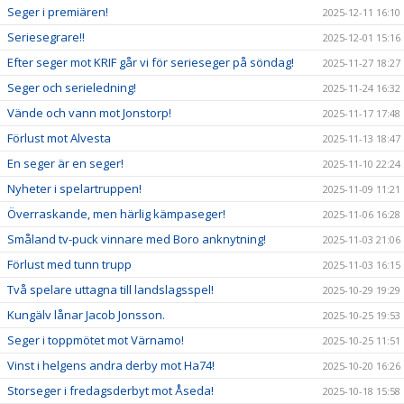
Seger i premiären!
2025-12-11 16:10
Seriesegrare!!
2025-12-01 15:16
Efter seger mot KRIF går vi för serieseger på söndag!
2025-11-27 18:27
Seger och serieledning!
2025-11-24 16:32
Vände och vann mot Jonstorp!
2025-11-17 17:48
Förlust mot Alvesta
2025-11-13 18:47
En seger är en seger!
2025-11-10 22:24
Nyheter i spelartruppen!
2025-11-09 11:21
Överraskande, men härlig kämpaseger!
2025-11-06 16:28
Småland tv-puck vinnare med Boro anknytning!
2025-11-03 21:06
Förlust med tunn trupp
2025-11-03 16:15
Två spelare uttagna till landslagsspel!
2025-10-29 19:29
Kungälv lånar Jacob Jonsson.
2025-10-25 19:53
Seger i toppmötet mot Värnamo!
2025-10-25 11:51
Vinst i helgens andra derby mot Ha74!
2025-10-20 16:26
Storseger i fredagsderbyt mot Åseda!
2025-10-18 15:58