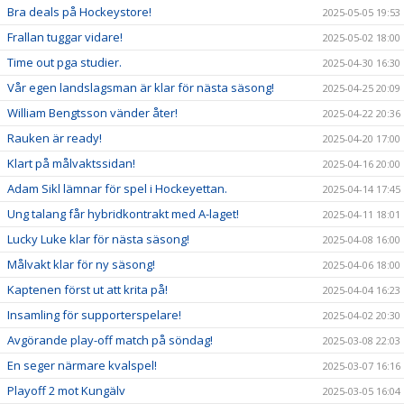
Bra deals på Hockeystore!
2025-05-05 19:53
Frallan tuggar vidare!
2025-05-02 18:00
Time out pga studier.
2025-04-30 16:30
Vår egen landslagsman är klar för nästa säsong!
2025-04-25 20:09
William Bengtsson vänder åter!
2025-04-22 20:36
Rauken är ready!
2025-04-20 17:00
Klart på målvaktssidan!
2025-04-16 20:00
Adam Sikl lämnar för spel i Hockeyettan.
2025-04-14 17:45
Ung talang får hybridkontrakt med A-laget!
2025-04-11 18:01
Lucky Luke klar för nästa säsong!
2025-04-08 16:00
Målvakt klar för ny säsong!
2025-04-06 18:00
Kaptenen först ut att krita på!
2025-04-04 16:23
Insamling för supporterspelare!
2025-04-02 20:30
Avgörande play-off match på söndag!
2025-03-08 22:03
En seger närmare kvalspel!
2025-03-07 16:16
Playoff 2 mot Kungälv
2025-03-05 16:04