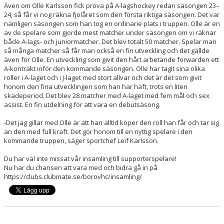
Även om Olle Karlsson fick pröva på A-lagshockey redan säsongen 23–
24, så får vi nog räkna fjolåret som den första riktiga säsongen. Det var
MATCHER
nämligen säsongen som han tog en ordinarie plats i truppen. Olle är en
av de spelare som gjorde mest matcher under säsongen om vi räknar
både A-lags- och juniormatcher. Det blev totalt 50 matcher. Spelar man
TABELL A-LAG
så många matcher så får man också en fin utveckling och det gällde
även för Olle. En utveckling som givit den hårt arbetande forwarden ett
SVENSK HOCKEY TV
A-kontrakt inför den kommande säsongen. Olle har tagit sina olika
roller i A-laget och i J-laget med stort allvar och det är det som givit
SWISH
honom den fina utvecklingen som han har haft, trots en liten
skadeperiod. Det blev 28 matcher med A-laget med fem mål och sex
assist. En fin utdelning för att vara en debutsäsong.
DOKUMENT
-Det jag gillar med Olle är att han alltid köper den roll han får och tar sig
an den med full kraft. Det gör honom till en nyttig spelare i den
kommande truppen, säger sportchef Leif Karlsson.
Du har väl inte missat vår insamling till supporterspelare!
Nu har du chansen att vara med och bidra gå in på
https://clubs.clubmate.se/borovhc/insamling/