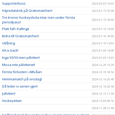
Supporterbuss
2025-03-05 16:03
Häjredalskök på Gratismatchen!
2025-01-15 10:44
Tre kronor hockeyskola intar isen under första
2025-01-13 18:00
periodpaus!
Platt fall i Kallinge
2025-01-13 16:09
Bidra till Gratismatchen!
2025-01-10 18:00
Utlåning
2025-01-10 15:03
AA is back!
2025-01-09 16:08
Inga 50/50 men jullotteri!
2025-01-03 15:05
Missa inte jullotteriet!
2024-12-29 13:29
Första förlusten i Alltvåan
2024-12-19 18:52
Hemmamatch på onsdag!
2024-12-16 20:49
Då leder vi serien igen!
2024-12-16 20:46
Jullotteri!
2024-12-13 11:54
Hockeyettan
2024-12-06 08:10
2024-11-28 21:46
Småland med Alexander Gidius i laget vinner tv-pucken!