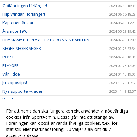
Gotlänningen förlänger!
2024-06-10 18:34
Filip Windahl förlänger!
2024-06-05 18:28
Kaptenen är klar!
2024-06-01 17:23
Årsmöte 19/6
2024-05-29 19:42
HEMMAMATCH PLAYOFF 2 BORO VS IK PANTERN
2024-02-29 12:07
SEGER SEGER SEGER
2024-02-28 23:34
PO1:3
2024-02-28 10:30
PLAYOFF 1
2024-02-23 12:03
Vår Fidde
2024-01-13 19:00
Julklappstips!
2023-11-28 16:12
Nya supporter-kläder!
2023-11-19 13:37
Karl-Åke
2023-11-18 18:56
Bengtssons inställt
2023-10-28 14:29
För att hemsidan ska fungera korrekt använder vi nödvändiga
Nytt digitalt biljettsystem
cookies från SportAdmin. Dessa går inte att stänga av.
2023-10-12 09:42
Föreningen kan också använda frivilliga cookies, t.ex. för
Välkommen till vår hemsida!
2023-10-12 09:18
statistik eller marknadsföring. Du väljer själv om du vill
acceptera dessa.