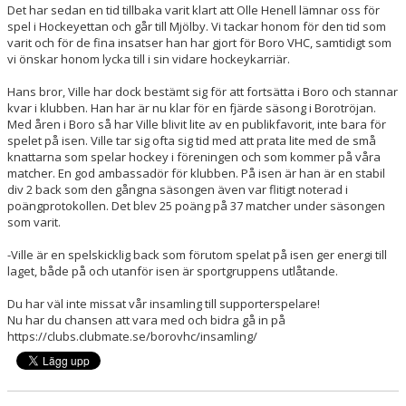
Det har sedan en tid tillbaka varit klart att Olle Henell lämnar oss för
spel i Hockeyettan och går till Mjölby. Vi tackar honom för den tid som
MATCHER
varit och för de fina insatser han har gjort för Boro VHC, samtidigt som
vi önskar honom lycka till i sin vidare hockeykarriär.
TABELL A-LAG
Hans bror, Ville har dock bestämt sig för att fortsätta i Boro och stannar
kvar i klubben. Han har är nu klar för en fjärde säsong i Borotröjan.
SVENSK HOCKEY TV
Med åren i Boro så har Ville blivit lite av en publikfavorit, inte bara för
spelet på isen. Ville tar sig ofta sig tid med att prata lite med de små
SWISH
knattarna som spelar hockey i föreningen och som kommer på våra
matcher. En god ambassadör för klubben. På isen är han är en stabil
div 2 back som den gångna säsongen även var flitigt noterad i
DOKUMENT
poängprotokollen. Det blev 25 poäng på 37 matcher under säsongen
som varit.
-Ville är en spelskicklig back som förutom spelat på isen ger energi till
laget, både på och utanför isen är sportgruppens utlåtande.
Du har väl inte missat vår insamling till supporterspelare!
Nu har du chansen att vara med och bidra gå in på
https://clubs.clubmate.se/borovhc/insamling/