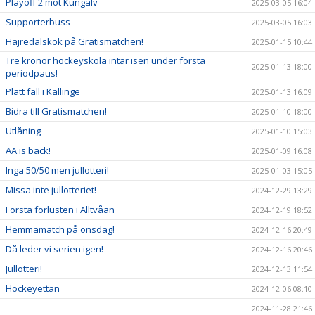
Playoff 2 mot Kungälv
2025-03-05 16:04
Supporterbuss
2025-03-05 16:03
Häjredalskök på Gratismatchen!
2025-01-15 10:44
Tre kronor hockeyskola intar isen under första
2025-01-13 18:00
periodpaus!
Platt fall i Kallinge
2025-01-13 16:09
Bidra till Gratismatchen!
2025-01-10 18:00
Utlåning
2025-01-10 15:03
AA is back!
2025-01-09 16:08
Inga 50/50 men jullotteri!
2025-01-03 15:05
Missa inte jullotteriet!
2024-12-29 13:29
Första förlusten i Alltvåan
2024-12-19 18:52
Hemmamatch på onsdag!
2024-12-16 20:49
Då leder vi serien igen!
2024-12-16 20:46
Jullotteri!
2024-12-13 11:54
Hockeyettan
2024-12-06 08:10
2024-11-28 21:46