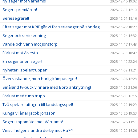
Ny seger mot Värnamo!
2025-12-15 19:02
Seger i premiären!
2025-12-11 16:10
Seriesegrare!!
2025-12-01 15:16
Efter seger mot KRIF går vi för serieseger på söndag!
2025-11-27 18:27
Seger och serieledning!
2025-11-24 16:32
Vände och vann mot Jonstorp!
2025-11-17 17:48
Förlust mot Alvesta
2025-11-13 18:47
En seger är en seger!
2025-11-10 22:24
Nyheter i spelartruppen!
2025-11-09 11:21
Överraskande, men härlig kämpaseger!
2025-11-06 16:28
Småland tv-puck vinnare med Boro anknytning!
2025-11-03 21:06
Förlust med tunn trupp
2025-11-03 16:15
Två spelare uttagna till landslagsspel!
2025-10-29 19:29
Kungälv lånar Jacob Jonsson.
2025-10-25 19:53
Seger i toppmötet mot Värnamo!
2025-10-25 11:51
Vinst i helgens andra derby mot Ha74!
2025-10-20 16:26