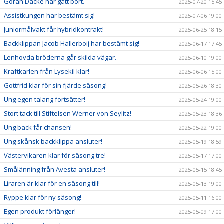
Göran Dacke har gått bort.
2025-07-20 15:45
Assistkungen har bestämt sig!
2025-07-06 19:00
Juniormålvakt får hybridkontrakt!
2025-06-25 18:15
Backklippan Jacob Hallerboij har bestämt sig!
2025-06-17 17:45
Lenhovda bröderna går skilda vägar.
2025-06-10 19:00
Kraftkarlen från Lysekil klar!
2025-06-06 15:00
Gottfrid klar för sin fjärde säsong!
2025-05-26 18:30
Ung egen talang fortsätter!
2025-05-24 19:00
Stort tack till Stiftelsen Werner von Seylitz!
2025-05-23 18:36
Ung back får chansen!
2025-05-22 19:00
Ung skånsk backklippa ansluter!
2025-05-19 18:59
Västervikaren klar för säsong tre!
2025-05-17 17:00
Smålänning från Avesta ansluter!
2025-05-15 18:45
Liraren är klar för en säsong till!
2025-05-13 19:00
Ryppe klar för ny säsong!
2025-05-11 16:00
Egen produkt förlänger!
2025-05-09 17:00