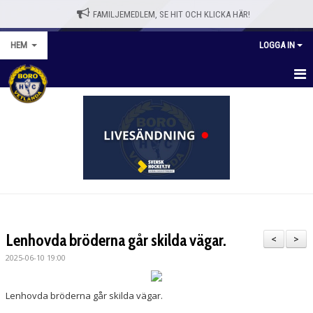
FAMILJEMEDLEM, SE HIT OCH KLICKA HÄR!
HEM
LOGGA IN
HEM
BLI MEDLEM
WEBBSHOPP
NYHETER
VÅRA LAG/TRÄNARE
Lenhovda bröderna går skilda vägar.
<
>
KALENDER
2025-06-10 19:00
OM KLUBBEN
Lenhovda bröderna går skilda vägar.
KONTAKT