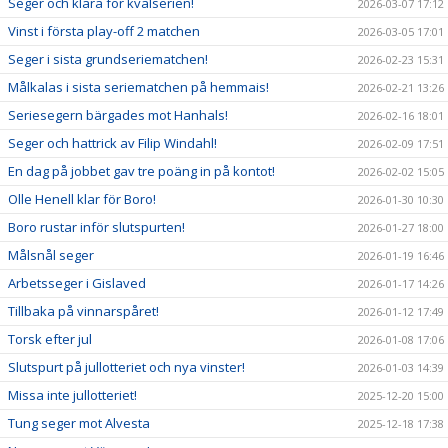
Seger och klara för kvalserien!
2026-03-07 17:12
Vinst i första play-off 2 matchen
2026-03-05 17:01
Seger i sista grundseriematchen!
2026-02-23 15:31
Målkalas i sista seriematchen på hemmais!
2026-02-21 13:26
Seriesegern bärgades mot Hanhals!
2026-02-16 18:01
Seger och hattrick av Filip Windahl!
2026-02-09 17:51
En dag på jobbet gav tre poäng in på kontot!
2026-02-02 15:05
Olle Henell klar för Boro!
2026-01-30 10:30
Boro rustar inför slutspurten!
2026-01-27 18:00
Målsnål seger
2026-01-19 16:46
Arbetsseger i Gislaved
2026-01-17 14:26
Tillbaka på vinnarspåret!
2026-01-12 17:49
Torsk efter jul
2026-01-08 17:06
Slutspurt på jullotteriet och nya vinster!
2026-01-03 14:39
Missa inte jullotteriet!
2025-12-20 15:00
Tung seger mot Alvesta
2025-12-18 17:38