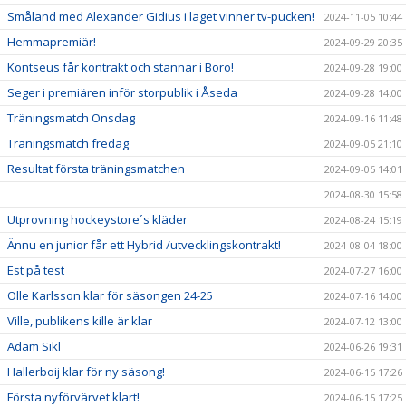
Småland med Alexander Gidius i laget vinner tv-pucken!
2024-11-05 10:44
Hemmapremiär!
2024-09-29 20:35
Kontseus får kontrakt och stannar i Boro!
2024-09-28 19:00
Seger i premiären inför storpublik i Åseda
2024-09-28 14:00
Träningsmatch Onsdag
2024-09-16 11:48
Träningsmatch fredag
2024-09-05 21:10
Resultat första träningsmatchen
2024-09-05 14:01
2024-08-30 15:58
Utprovning hockeystore´s kläder
2024-08-24 15:19
Ännu en junior får ett Hybrid /utvecklingskontrakt!
2024-08-04 18:00
Est på test
2024-07-27 16:00
Olle Karlsson klar för säsongen 24-25
2024-07-16 14:00
Ville, publikens kille är klar
2024-07-12 13:00
Adam Sikl
2024-06-26 19:31
Hallerboij klar för ny säsong!
2024-06-15 17:26
Första nyförvärvet klart!
2024-06-15 17:25