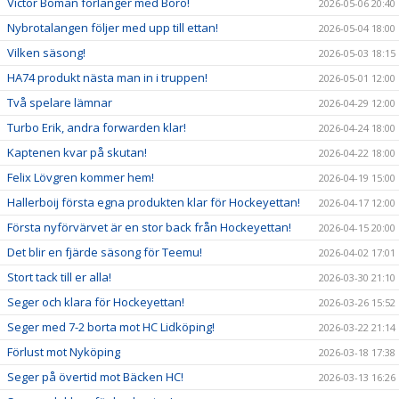
Victor Boman förlänger med Boro!
2026-05-06 20:40
Nybrotalangen följer med upp till ettan!
2026-05-04 18:00
Vilken säsong!
2026-05-03 18:15
HA74 produkt nästa man in i truppen!
2026-05-01 12:00
Två spelare lämnar
2026-04-29 12:00
Turbo Erik, andra forwarden klar!
2026-04-24 18:00
Kaptenen kvar på skutan!
2026-04-22 18:00
Felix Lövgren kommer hem!
2026-04-19 15:00
Hallerboij första egna produkten klar för Hockeyettan!
2026-04-17 12:00
Första nyförvärvet är en stor back från Hockeyettan!
2026-04-15 20:00
Det blir en fjärde säsong för Teemu!
2026-04-02 17:01
Stort tack till er alla!
2026-03-30 21:10
Seger och klara för Hockeyettan!
2026-03-26 15:52
Seger med 7-2 borta mot HC Lidköping!
2026-03-22 21:14
Förlust mot Nyköping
2026-03-18 17:38
Seger på övertid mot Bäcken HC!
2026-03-13 16:26