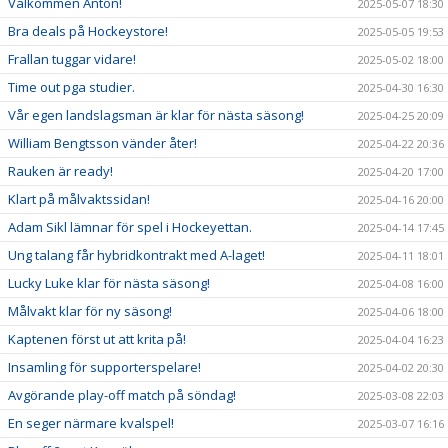
Välkommen Anton!
2025-05-07 18:30
Bra deals på Hockeystore!
2025-05-05 19:53
Frallan tuggar vidare!
2025-05-02 18:00
Time out pga studier.
2025-04-30 16:30
Vår egen landslagsman är klar för nästa säsong!
2025-04-25 20:09
William Bengtsson vänder åter!
2025-04-22 20:36
Rauken är ready!
2025-04-20 17:00
Klart på målvaktssidan!
2025-04-16 20:00
Adam Sikl lämnar för spel i Hockeyettan.
2025-04-14 17:45
Ung talang får hybridkontrakt med A-laget!
2025-04-11 18:01
Lucky Luke klar för nästa säsong!
2025-04-08 16:00
Målvakt klar för ny säsong!
2025-04-06 18:00
Kaptenen först ut att krita på!
2025-04-04 16:23
Insamling för supporterspelare!
2025-04-02 20:30
Avgörande play-off match på söndag!
2025-03-08 22:03
En seger närmare kvalspel!
2025-03-07 16:16