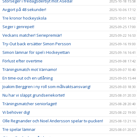
Storseger i fredagsderbyt mot Åseda!
2025-10-18 15:58
Avgjort på 48 sekunder!
2025-10-06 17:12
Tre kronor hockeyskola
2025-10-01 14:52
Seger i genrepet!
2025-09-25 17:00
Veckans matcher! Seriepremiär!
2025-09-22 16:53
Try-Out back ersätter Simon Persson
2025-09-16 19:00
Simon lämnar för spel i Hockeyettan
2025-09-16 16:41
Förlust efter overtime
2025-09-08 17:42
Träningsmatch mot Värnamo!
2025-09-07 10:40
En time-out och en utlåning
2025-09-05 15:44
Joakim Berggren i ny roll som målvaktsansvarig!
2025-09-03 18:30
Nu har vi släppt grundseriekortet!
2025-08-31 20:33
Träningsmatcher seniorlaget!
2025-08-28 20:40
Vi behöver dig!
2025-08-22 19:00
Olle Regnander och Noel Andersson spelar tv-pucken!
2025-08-13 21:16
Tre spelar lämnar
2025-08-01 20:07