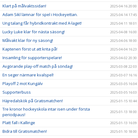
Klart på målvaktssidan!
2025-04-16 20:00
Adam Sikl lämnar för spel i Hockeyettan.
2025-04-14 17:45
Ung talang får hybridkontrakt med A-laget!
2025-04-11 18:01
Lucky Luke klar för nästa säsong!
2025-04-08 16:00
Målvakt klar för ny säsong!
2025-04-06 18:00
Kaptenen först ut att krita på!
2025-04-04 16:23
Insamling för supporterspelare!
2025-04-02 20:30
Avgörande play-off match på söndag!
2025-03-08 22:03
En seger närmare kvalspel!
2025-03-07 16:16
Playoff 2 mot Kungälv
2025-03-05 16:04
Supporterbuss
2025-03-05 16:03
Häjredalskök på Gratismatchen!
2025-01-15 10:44
Tre kronor hockeyskola intar isen under första
2025-01-13 18:00
periodpaus!
Platt fall i Kallinge
2025-01-13 16:09
Bidra till Gratismatchen!
2025-01-10 18:00