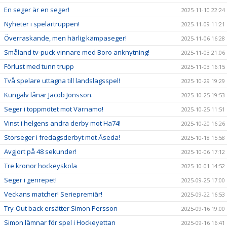
En seger är en seger!
2025-11-10 22:24
Nyheter i spelartruppen!
2025-11-09 11:21
Överraskande, men härlig kämpaseger!
2025-11-06 16:28
Småland tv-puck vinnare med Boro anknytning!
2025-11-03 21:06
Förlust med tunn trupp
2025-11-03 16:15
Två spelare uttagna till landslagsspel!
2025-10-29 19:29
Kungälv lånar Jacob Jonsson.
2025-10-25 19:53
Seger i toppmötet mot Värnamo!
2025-10-25 11:51
Vinst i helgens andra derby mot Ha74!
2025-10-20 16:26
Storseger i fredagsderbyt mot Åseda!
2025-10-18 15:58
Avgjort på 48 sekunder!
2025-10-06 17:12
Tre kronor hockeyskola
2025-10-01 14:52
Seger i genrepet!
2025-09-25 17:00
Veckans matcher! Seriepremiär!
2025-09-22 16:53
Try-Out back ersätter Simon Persson
2025-09-16 19:00
Simon lämnar för spel i Hockeyettan
2025-09-16 16:41