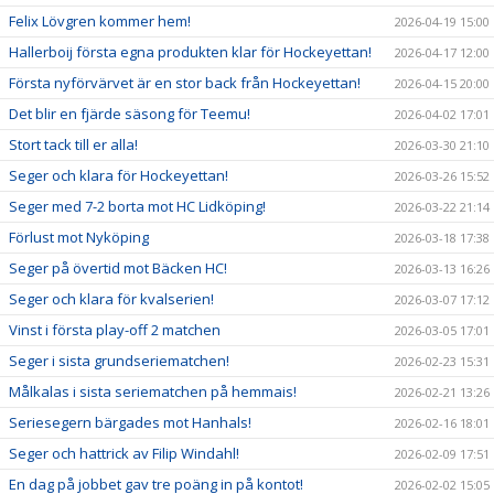
Felix Lövgren kommer hem!
2026-04-19 15:00
Hallerboij första egna produkten klar för Hockeyettan!
2026-04-17 12:00
Första nyförvärvet är en stor back från Hockeyettan!
2026-04-15 20:00
Det blir en fjärde säsong för Teemu!
2026-04-02 17:01
Stort tack till er alla!
2026-03-30 21:10
Seger och klara för Hockeyettan!
2026-03-26 15:52
Seger med 7-2 borta mot HC Lidköping!
2026-03-22 21:14
Förlust mot Nyköping
2026-03-18 17:38
Seger på övertid mot Bäcken HC!
2026-03-13 16:26
Seger och klara för kvalserien!
2026-03-07 17:12
Vinst i första play-off 2 matchen
2026-03-05 17:01
Seger i sista grundseriematchen!
2026-02-23 15:31
Målkalas i sista seriematchen på hemmais!
2026-02-21 13:26
Seriesegern bärgades mot Hanhals!
2026-02-16 18:01
Seger och hattrick av Filip Windahl!
2026-02-09 17:51
En dag på jobbet gav tre poäng in på kontot!
2026-02-02 15:05