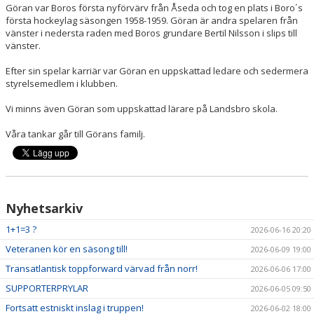
Göran var Boros första nyförvärv från Åseda och tog en plats i Boro´s
första hockeylag säsongen 1958-1959. Göran är andra spelaren från
MATCHER
vänster i nedersta raden med Boros grundare Bertil Nilsson i slips till
vänster.
TABELL A-LAG
Efter sin spelar karriär var Göran en uppskattad ledare och sedermera
styrelsemedlem i klubben.
SVENSK HOCKEY TV
Vi minns även Göran som uppskattad lärare på Landsbro skola.
SWISH
Våra tankar går till Görans familj.
DOKUMENT
Nyhetsarkiv
1+1=3 ?
2026-06-16 20:20
Veteranen kör en säsong till!
2026-06-09 19:00
Transatlantisk toppforward värvad från norr!
2026-06-06 17:00
SUPPORTERPRYLAR
2026-06-05 09:50
Fortsatt estniskt inslag i truppen!
2026-06-02 18:00