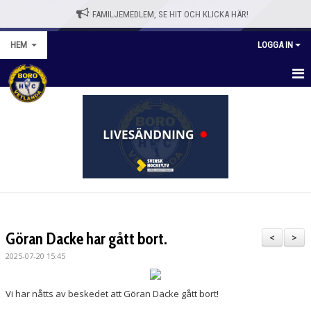
FAMILJEMEDLEM, SE HIT OCH KLICKA HÄR!
HEM
LOGGA IN
HEM
BLI MEDLEM
WEBBSHOPP
NYHETER
VÅRA LAG/TRÄNARE
Göran Dacke har gått bort.
<
>
KALENDER
2025-07-20 15:45
OM KLUBBEN
Vi har nåtts av beskedet att Göran Dacke gått bort!
KONTAKT