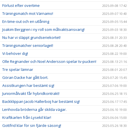
Förlust efter overtime
2025-09-08 17:42
Träningsmatch mot Värnamo!
2025-09-07 10:40
En time-out och en utlåning
2025-09-05 15:44
Joakim Berggren i ny roll som målvaktsansvarig!
2025-09-03 18:30
Nu har vi släppt grundseriekortet!
2025-08-31 20:33
Träningsmatcher seniorlaget!
2025-08-28 20:40
Vi behöver dig!
2025-08-22 19:00
Olle Regnander och Noel Andersson spelar tv-pucken!
2025-08-13 21:16
Tre spelar lämnar
2025-08-01 20:07
Göran Dacke har gått bort.
2025-07-20 15:45
Assistkungen har bestämt sig!
2025-07-06 19:00
Juniormålvakt får hybridkontrakt!
2025-06-25 18:15
Backklippan Jacob Hallerboij har bestämt sig!
2025-06-17 17:45
Lenhovda bröderna går skilda vägar.
2025-06-10 19:00
Kraftkarlen från Lysekil klar!
2025-06-06 15:00
Gottfrid klar för sin fjärde säsong!
2025-05-26 18:30