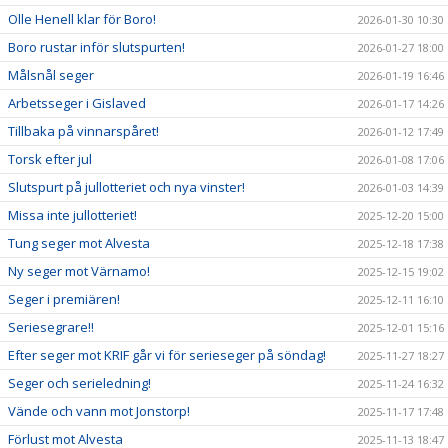
Olle Henell klar för Boro!
2026-01-30 10:30
Boro rustar inför slutspurten!
2026-01-27 18:00
Målsnål seger
2026-01-19 16:46
Arbetsseger i Gislaved
2026-01-17 14:26
Tillbaka på vinnarspåret!
2026-01-12 17:49
Torsk efter jul
2026-01-08 17:06
Slutspurt på jullotteriet och nya vinster!
2026-01-03 14:39
Missa inte jullotteriet!
2025-12-20 15:00
Tung seger mot Alvesta
2025-12-18 17:38
Ny seger mot Värnamo!
2025-12-15 19:02
Seger i premiären!
2025-12-11 16:10
Seriesegrare!!
2025-12-01 15:16
Efter seger mot KRIF går vi för serieseger på söndag!
2025-11-27 18:27
Seger och serieledning!
2025-11-24 16:32
Vände och vann mot Jonstorp!
2025-11-17 17:48
Förlust mot Alvesta
2025-11-13 18:47