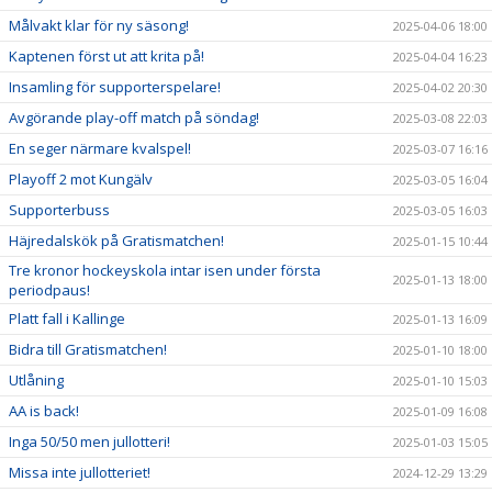
Målvakt klar för ny säsong!
2025-04-06 18:00
Kaptenen först ut att krita på!
2025-04-04 16:23
Insamling för supporterspelare!
2025-04-02 20:30
Avgörande play-off match på söndag!
2025-03-08 22:03
En seger närmare kvalspel!
2025-03-07 16:16
Playoff 2 mot Kungälv
2025-03-05 16:04
Supporterbuss
2025-03-05 16:03
Häjredalskök på Gratismatchen!
2025-01-15 10:44
Tre kronor hockeyskola intar isen under första
2025-01-13 18:00
periodpaus!
Platt fall i Kallinge
2025-01-13 16:09
Bidra till Gratismatchen!
2025-01-10 18:00
Utlåning
2025-01-10 15:03
AA is back!
2025-01-09 16:08
Inga 50/50 men jullotteri!
2025-01-03 15:05
Missa inte jullotteriet!
2024-12-29 13:29