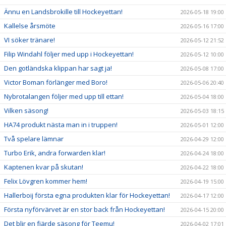
Ännu en Landsbrokille till Hockeyettan!
2026-05-18 19:00
Kallelse årsmöte
2026-05-16 17:00
VI söker tränare!
2026-05-12 21:52
Filip Windahl följer med upp i Hockeyettan!
2026-05-12 10:00
Den gotländska klippan har sagt ja!
2026-05-08 17:00
Victor Boman förlänger med Boro!
2026-05-06 20:40
Nybrotalangen följer med upp till ettan!
2026-05-04 18:00
Vilken säsong!
2026-05-03 18:15
HA74 produkt nästa man in i truppen!
2026-05-01 12:00
Två spelare lämnar
2026-04-29 12:00
Turbo Erik, andra forwarden klar!
2026-04-24 18:00
Kaptenen kvar på skutan!
2026-04-22 18:00
Felix Lövgren kommer hem!
2026-04-19 15:00
Hallerboij första egna produkten klar för Hockeyettan!
2026-04-17 12:00
Första nyförvärvet är en stor back från Hockeyettan!
2026-04-15 20:00
Det blir en fjärde säsong för Teemu!
2026-04-02 17:01