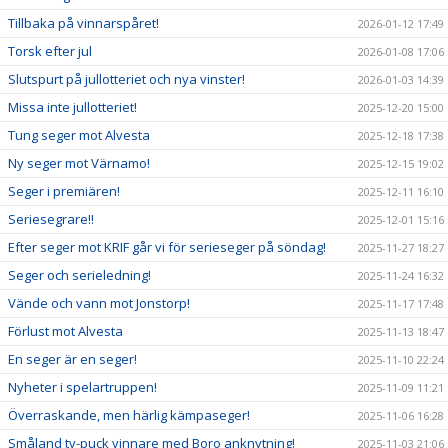
Tillbaka på vinnarspåret!
2026-01-12 17:49
Torsk efter jul
2026-01-08 17:06
Slutspurt på jullotteriet och nya vinster!
2026-01-03 14:39
Missa inte jullotteriet!
2025-12-20 15:00
Tung seger mot Alvesta
2025-12-18 17:38
Ny seger mot Värnamo!
2025-12-15 19:02
Seger i premiären!
2025-12-11 16:10
Seriesegrare!!
2025-12-01 15:16
Efter seger mot KRIF går vi för serieseger på söndag!
2025-11-27 18:27
Seger och serieledning!
2025-11-24 16:32
Vände och vann mot Jonstorp!
2025-11-17 17:48
Förlust mot Alvesta
2025-11-13 18:47
En seger är en seger!
2025-11-10 22:24
Nyheter i spelartruppen!
2025-11-09 11:21
Överraskande, men härlig kämpaseger!
2025-11-06 16:28
Småland tv-puck vinnare med Boro anknytning!
2025-11-03 21:06