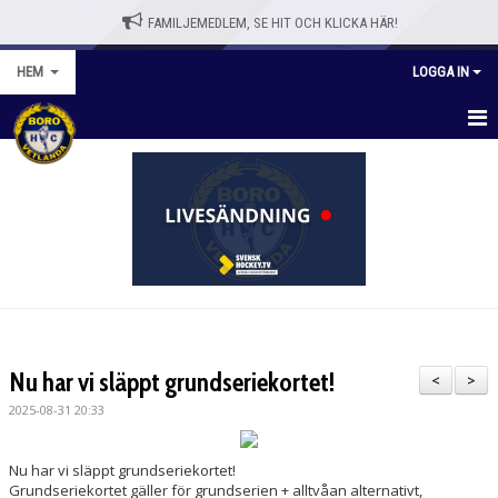
FAMILJEMEDLEM, SE HIT OCH KLICKA HÄR!
HEM
LOGGA IN
HEM
BLI MEDLEM
WEBBSHOPP
NYHETER
VÅRA LAG/TRÄNARE
Nu har vi släppt grundseriekortet!
<
>
KALENDER
2025-08-31 20:33
OM KLUBBEN
Nu har vi släppt grundseriekortet!
Grundseriekortet gäller för grundserien + alltvåan alternativt,
KONTAKT