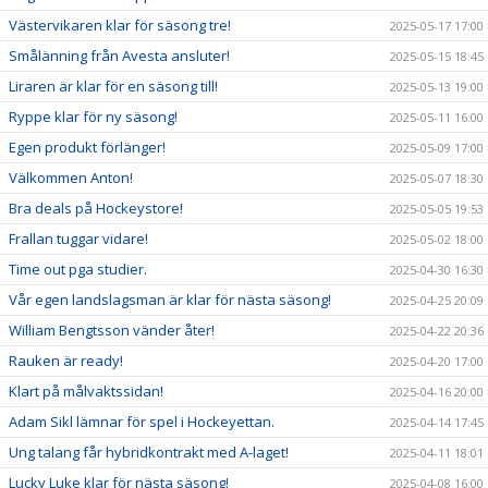
Västervikaren klar för säsong tre!
2025-05-17 17:00
Smålänning från Avesta ansluter!
2025-05-15 18:45
Liraren är klar för en säsong till!
2025-05-13 19:00
Ryppe klar för ny säsong!
2025-05-11 16:00
Egen produkt förlänger!
2025-05-09 17:00
Välkommen Anton!
2025-05-07 18:30
Bra deals på Hockeystore!
2025-05-05 19:53
Frallan tuggar vidare!
2025-05-02 18:00
Time out pga studier.
2025-04-30 16:30
Vår egen landslagsman är klar för nästa säsong!
2025-04-25 20:09
William Bengtsson vänder åter!
2025-04-22 20:36
Rauken är ready!
2025-04-20 17:00
Klart på målvaktssidan!
2025-04-16 20:00
Adam Sikl lämnar för spel i Hockeyettan.
2025-04-14 17:45
Ung talang får hybridkontrakt med A-laget!
2025-04-11 18:01
Lucky Luke klar för nästa säsong!
2025-04-08 16:00