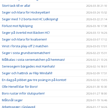
Stort tack till er alla!
2026-03-30 21:10
Seger och klara för Hockeyettan!
2026-03-26 15:52
Seger med 7-2 borta mot HC Lidköping!
2026-03-22 21:14
Förlust mot Nyköping
2026-03-18 17:38
Seger på övertid mot Bäcken HC!
2026-03-13 16:26
Seger och klara för kvalserien!
2026-03-07 17:12
Vinst i första play-off 2 matchen
2026-03-05 17:01
Seger i sista grundseriematchen!
2026-02-23 15:31
Målkalas i sista seriematchen på hemmais!
2026-02-21 13:26
Seriesegern bärgades mot Hanhals!
2026-02-16 18:01
Seger och hattrick av Filip Windahl!
2026-02-09 17:51
En dag på jobbet gav tre poäng in på kontot!
2026-02-02 15:05
Olle Henell klar för Boro!
2026-01-30 10:30
Boro rustar inför slutspurten!
2026-01-27 18:00
Målsnål seger
2026-01-19 16:46
Arbetsseger i Gislaved
2026-01-17 14:26