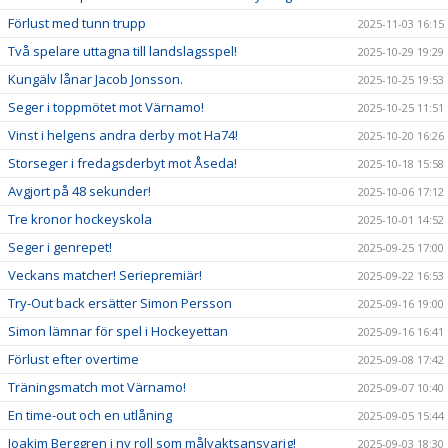
Förlust med tunn trupp
2025-11-03 16:15
Två spelare uttagna till landslagsspel!
2025-10-29 19:29
Kungälv lånar Jacob Jonsson.
2025-10-25 19:53
Seger i toppmötet mot Värnamo!
2025-10-25 11:51
Vinst i helgens andra derby mot Ha74!
2025-10-20 16:26
Storseger i fredagsderbyt mot Åseda!
2025-10-18 15:58
Avgjort på 48 sekunder!
2025-10-06 17:12
Tre kronor hockeyskola
2025-10-01 14:52
Seger i genrepet!
2025-09-25 17:00
Veckans matcher! Seriepremiär!
2025-09-22 16:53
Try-Out back ersätter Simon Persson
2025-09-16 19:00
Simon lämnar för spel i Hockeyettan
2025-09-16 16:41
Förlust efter overtime
2025-09-08 17:42
Träningsmatch mot Värnamo!
2025-09-07 10:40
En time-out och en utlåning
2025-09-05 15:44
Joakim Berggren i ny roll som målvaktsansvarig!
2025-09-03 18:30