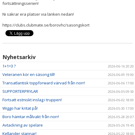
fortsättningsserien!
MATCHER
Ni säkrar era platser via länken nedan!
https://clubs.clubmate.se/borovhc/sasongskort
TABELL A-LAG
SVENSK HOCKEY TV
SWISH
Nyhetsarkiv
DOKUMENT
1+1=3 ?
2026-06-16 20:20
Veteranen kör en säsong till!
2026-06-09 19:00
Transatlantisk toppforward värvad från norr!
2026-06-06 17:00
SUPPORTERPRYLAR
2026-06-05 09:50
Fortsatt estniskt inslag i truppen!
2026-06-02 18:00
Wiggo har kritat på!
2026-05-30 17:00
Boro hämtar målvakt från norr!
2026-05-28 20:07
Avtackning av spelare
2026-05-26 19:45
Kellander stannar!
2026-05-22 18:00