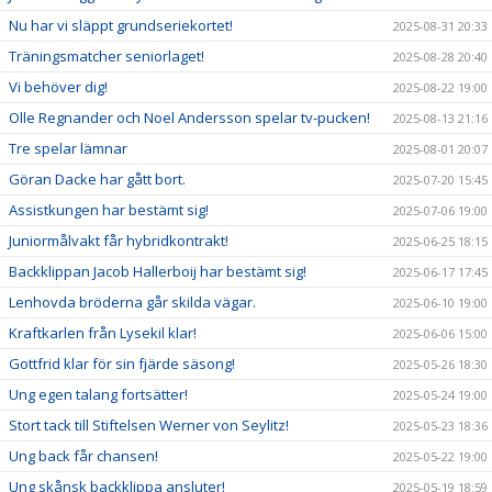
Nu har vi släppt grundseriekortet!
2025-08-31 20:33
Träningsmatcher seniorlaget!
2025-08-28 20:40
Vi behöver dig!
2025-08-22 19:00
Olle Regnander och Noel Andersson spelar tv-pucken!
2025-08-13 21:16
Tre spelar lämnar
2025-08-01 20:07
Göran Dacke har gått bort.
2025-07-20 15:45
Assistkungen har bestämt sig!
2025-07-06 19:00
Juniormålvakt får hybridkontrakt!
2025-06-25 18:15
Backklippan Jacob Hallerboij har bestämt sig!
2025-06-17 17:45
Lenhovda bröderna går skilda vägar.
2025-06-10 19:00
Kraftkarlen från Lysekil klar!
2025-06-06 15:00
Gottfrid klar för sin fjärde säsong!
2025-05-26 18:30
Ung egen talang fortsätter!
2025-05-24 19:00
Stort tack till Stiftelsen Werner von Seylitz!
2025-05-23 18:36
Ung back får chansen!
2025-05-22 19:00
Ung skånsk backklippa ansluter!
2025-05-19 18:59