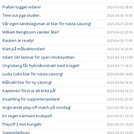
Frallan tuggar vidare!
2025-05-02 18:00
Time out pga studier.
2025-04-30 16:30
Vår egen landslagsman är klar för nästa säsong!
2025-04-25 20:09
William Bengtsson vänder åter!
2025-04-22 20:36
Rauken är ready!
2025-04-20 17:00
Klart på målvaktssidan!
2025-04-16 20:00
Adam Sikl lämnar för spel i Hockeyettan.
2025-04-14 17:45
Ung talang får hybridkontrakt med A-laget!
2025-04-11 18:01
Lucky Luke klar för nästa säsong!
2025-04-08 16:00
Målvakt klar för ny säsong!
2025-04-06 18:00
Kaptenen först ut att krita på!
2025-04-04 16:23
Insamling för supporterspelare!
2025-04-02 20:30
Avgörande play-off match på söndag!
2025-03-08 22:03
En seger närmare kvalspel!
2025-03-07 16:16
Playoff 2 mot Kungälv
2025-03-05 16:04
Supporterbuss
2025-03-05 16:03