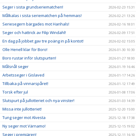
Seger i sista grundseriematchen!
2026-02-23 15:31
Målkalas i sista seriematchen på hemmais!
2026-02-21 13:26
Seriesegern bärgades mot Hanhals!
2026-02-16 18:01
Seger och hattrick av Filip Windahl!
2026-02-09 17:51
En dag på jobbet gav tre poäng in på kontot!
2026-02-02 15:05
Olle Henell klar för Boro!
2026-01-30 10:30
Boro rustar inför slutspurten!
2026-01-27 18:00
Målsnål seger
2026-01-19 16:46
Arbetsseger i Gislaved
2026-01-17 14:26
Tillbaka på vinnarspåret!
2026-01-12 17:49
Torsk efter jul
2026-01-08 17:06
Slutspurt på jullotteriet och nya vinster!
2026-01-03 14:39
Missa inte jullotteriet!
2025-12-20 15:00
Tung seger mot Alvesta
2025-12-18 17:38
Ny seger mot Värnamo!
2025-12-15 19:02
Seger i premiären!
2025-12-11 16:10