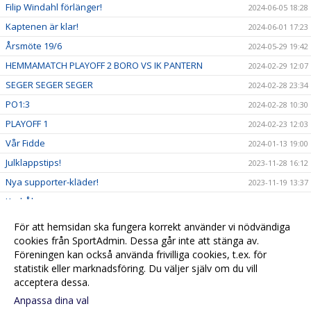
Filip Windahl förlänger!
2024-06-05 18:28
Kaptenen är klar!
2024-06-01 17:23
Årsmöte 19/6
2024-05-29 19:42
HEMMAMATCH PLAYOFF 2 BORO VS IK PANTERN
2024-02-29 12:07
SEGER SEGER SEGER
2024-02-28 23:34
PO1:3
2024-02-28 10:30
PLAYOFF 1
2024-02-23 12:03
Vår Fidde
2024-01-13 19:00
Julklappstips!
2023-11-28 16:12
Nya supporter-kläder!
2023-11-19 13:37
Karl-Åke
2023-11-18 18:56
Bengtssons inställt
2023-10-28 14:29
För att hemsidan ska fungera korrekt använder vi nödvändiga
Nytt digitalt biljettsystem
cookies från SportAdmin. Dessa går inte att stänga av.
2023-10-12 09:42
Föreningen kan också använda frivilliga cookies, t.ex. för
Välkommen till vår hemsida!
2023-10-12 09:18
statistik eller marknadsföring. Du väljer själv om du vill
acceptera dessa.
Anpassa dina val