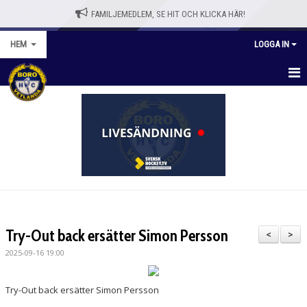
FAMILJEMEDLEM, SE HIT OCH KLICKA HÄR!
HEM
LOGGA IN
HEM
BLI MEDLEM
WEBBSHOPP
NYHETER
VÅRA LAG/TRÄNARE
Try-Out back ersätter Simon Persson
<
>
KALENDER
2025-09-16 19:00
OM KLUBBEN
Try-Out back ersätter Simon Persson
KONTAKT