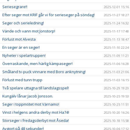
Seriesegrare!!
2025-12-01 15:16
Efter seger mot KRIF går vi för serieseger på söndag!
2025-11-27 18:27
Seger och serieledning!
2025-11-24 16:32
Vände och vann mot Jonstorp!
2025-11-17 17:48
Förlust mot Alvesta
2025-11-13 18:47
En seger är en seger!
2025-11-10 22:24
Nyheter i spelartruppen!
2025-11-09 11:21
Överraskande, men härlig kämpaseger!
2025-11-06 16:28
Småland tv-puck vinnare med Boro anknytning!
2025-11-03 21:06
Förlust med tunn trupp
2025-11-03 16:15
Två spelare uttagna till landslagsspel!
2025-10-29 19:29
Kungälv lånar Jacob Jonsson.
2025-10-25 19:53
Seger i toppmötet mot Värnamo!
2025-10-25 11:51
Vinst i helgens andra derby mot Ha74!
2025-10-20 16:26
Storseger i fredagsderbyt mot Åseda!
2025-10-18 15:58
Avgjort på 48 sekunder!
2025-10-06 17:12