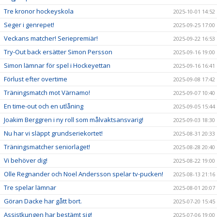
Tre kronor hockeyskola
2025-10-01 14:52
Seger i genrepet!
2025-09-25 17:00
Veckans matcher! Seriepremiär!
2025-09-22 16:53
Try-Out back ersätter Simon Persson
2025-09-16 19:00
Simon lämnar för spel i Hockeyettan
2025-09-16 16:41
Förlust efter overtime
2025-09-08 17:42
Träningsmatch mot Värnamo!
2025-09-07 10:40
En time-out och en utlåning
2025-09-05 15:44
Joakim Berggren i ny roll som målvaktsansvarig!
2025-09-03 18:30
Nu har vi släppt grundseriekortet!
2025-08-31 20:33
Träningsmatcher seniorlaget!
2025-08-28 20:40
Vi behöver dig!
2025-08-22 19:00
Olle Regnander och Noel Andersson spelar tv-pucken!
2025-08-13 21:16
Tre spelar lämnar
2025-08-01 20:07
Göran Dacke har gått bort.
2025-07-20 15:45
Assistkungen har bestämt sig!
2025-07-06 19:00