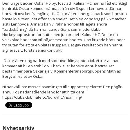
Den unge backen Oskar Höiby, fostrad i Kalmar HC har nu fått ett riktigt
kontrakt. Oskar kommer närmast från div 3 spel i Lenhovda, där han
MATCHER
har varit mycket framgångsrik. Oskar är en energisk back som har sina
bästa kvalitéer i det offensiva spelet. Det blev 22 poäng på 26 matcher
sist i Lenhovda. Annars kan vi räkna honom till lagets andra
TABELL A-LAG
”backskåning” då han har Lunds Giant som moderklubb.
Hockeyuppfostran fortsatte med juniorspel i Kalmar HC. Det är en
SVENSK HOCKEY TV
välskolad back som vill något med sin hockey. Han krigade hårt under
try outen för att ta en plats i truppen. Det gav resultat och han har nu
SWISH
signerat sitt första seniorkontrakt.
-Oskar är en ung back med stor utvecklingspotential. Vi tror att han
DOKUMENT
kommer att bli en stabil div 2 back eller kanske ännu bättre! Det
bestämmer bara Oskar själv! Kommenterar sportgruppens Mathias
Bergvall, valet av Oskar
Ni har väll inte missat insamlingen till supporterspelaren! Den pågår
ännu! Följ nedanstående länk för att hitta den!
https://clubs.clubmate.co/borovhc/insamling/
Nyhetsarkiv