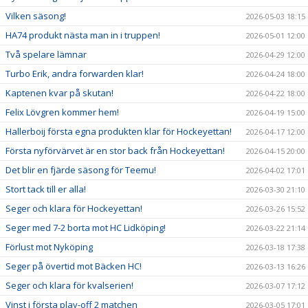
Vilken säsong!
2026-05-03 18:15
HA74 produkt nästa man in i truppen!
2026-05-01 12:00
Två spelare lämnar
2026-04-29 12:00
Turbo Erik, andra forwarden klar!
2026-04-24 18:00
Kaptenen kvar på skutan!
2026-04-22 18:00
Felix Lövgren kommer hem!
2026-04-19 15:00
Hallerboij första egna produkten klar för Hockeyettan!
2026-04-17 12:00
Första nyförvärvet är en stor back från Hockeyettan!
2026-04-15 20:00
Det blir en fjärde säsong för Teemu!
2026-04-02 17:01
Stort tack till er alla!
2026-03-30 21:10
Seger och klara för Hockeyettan!
2026-03-26 15:52
Seger med 7-2 borta mot HC Lidköping!
2026-03-22 21:14
Förlust mot Nyköping
2026-03-18 17:38
Seger på övertid mot Bäcken HC!
2026-03-13 16:26
Seger och klara för kvalserien!
2026-03-07 17:12
Vinst i första play-off 2 matchen
2026-03-05 17:01