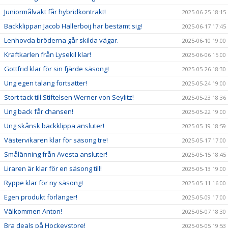
Juniormålvakt får hybridkontrakt!
2025-06-25 18:15
Backklippan Jacob Hallerboij har bestämt sig!
2025-06-17 17:45
Lenhovda bröderna går skilda vägar.
2025-06-10 19:00
Kraftkarlen från Lysekil klar!
2025-06-06 15:00
Gottfrid klar för sin fjärde säsong!
2025-05-26 18:30
Ung egen talang fortsätter!
2025-05-24 19:00
Stort tack till Stiftelsen Werner von Seylitz!
2025-05-23 18:36
Ung back får chansen!
2025-05-22 19:00
Ung skånsk backklippa ansluter!
2025-05-19 18:59
Västervikaren klar för säsong tre!
2025-05-17 17:00
Smålänning från Avesta ansluter!
2025-05-15 18:45
Liraren är klar för en säsong till!
2025-05-13 19:00
Ryppe klar för ny säsong!
2025-05-11 16:00
Egen produkt förlänger!
2025-05-09 17:00
Välkommen Anton!
2025-05-07 18:30
Bra deals på Hockeystore!
2025-05-05 19:53