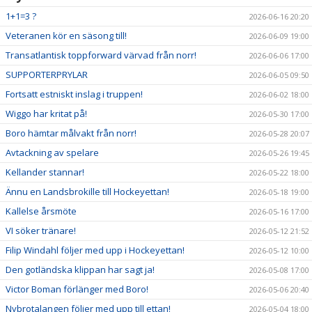
1+1=3 ?
2026-06-16 20:20
Veteranen kör en säsong till!
2026-06-09 19:00
Transatlantisk toppforward värvad från norr!
2026-06-06 17:00
SUPPORTERPRYLAR
2026-06-05 09:50
Fortsatt estniskt inslag i truppen!
2026-06-02 18:00
Wiggo har kritat på!
2026-05-30 17:00
Boro hämtar målvakt från norr!
2026-05-28 20:07
Avtackning av spelare
2026-05-26 19:45
Kellander stannar!
2026-05-22 18:00
Ännu en Landsbrokille till Hockeyettan!
2026-05-18 19:00
Kallelse årsmöte
2026-05-16 17:00
VI söker tränare!
2026-05-12 21:52
Filip Windahl följer med upp i Hockeyettan!
2026-05-12 10:00
Den gotländska klippan har sagt ja!
2026-05-08 17:00
Victor Boman förlänger med Boro!
2026-05-06 20:40
Nybrotalangen följer med upp till ettan!
2026-05-04 18:00