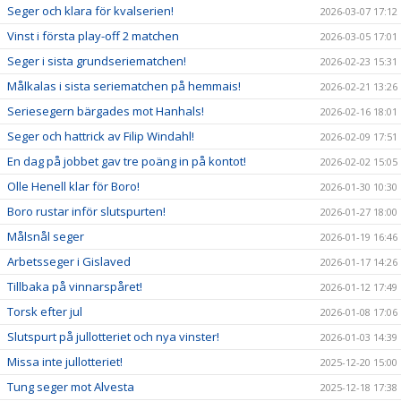
Seger och klara för kvalserien!
2026-03-07 17:12
Vinst i första play-off 2 matchen
2026-03-05 17:01
Seger i sista grundseriematchen!
2026-02-23 15:31
Målkalas i sista seriematchen på hemmais!
2026-02-21 13:26
Seriesegern bärgades mot Hanhals!
2026-02-16 18:01
Seger och hattrick av Filip Windahl!
2026-02-09 17:51
En dag på jobbet gav tre poäng in på kontot!
2026-02-02 15:05
Olle Henell klar för Boro!
2026-01-30 10:30
Boro rustar inför slutspurten!
2026-01-27 18:00
Målsnål seger
2026-01-19 16:46
Arbetsseger i Gislaved
2026-01-17 14:26
Tillbaka på vinnarspåret!
2026-01-12 17:49
Torsk efter jul
2026-01-08 17:06
Slutspurt på jullotteriet och nya vinster!
2026-01-03 14:39
Missa inte jullotteriet!
2025-12-20 15:00
Tung seger mot Alvesta
2025-12-18 17:38