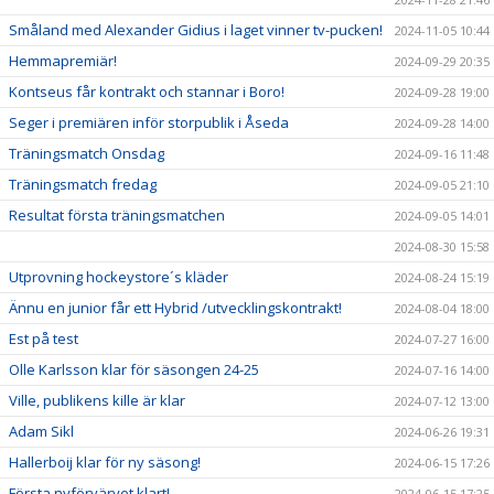
Småland med Alexander Gidius i laget vinner tv-pucken!
2024-11-05 10:44
Hemmapremiär!
2024-09-29 20:35
Kontseus får kontrakt och stannar i Boro!
2024-09-28 19:00
Seger i premiären inför storpublik i Åseda
2024-09-28 14:00
Träningsmatch Onsdag
2024-09-16 11:48
Träningsmatch fredag
2024-09-05 21:10
Resultat första träningsmatchen
2024-09-05 14:01
2024-08-30 15:58
Utprovning hockeystore´s kläder
2024-08-24 15:19
Ännu en junior får ett Hybrid /utvecklingskontrakt!
2024-08-04 18:00
Est på test
2024-07-27 16:00
Olle Karlsson klar för säsongen 24-25
2024-07-16 14:00
Ville, publikens kille är klar
2024-07-12 13:00
Adam Sikl
2024-06-26 19:31
Hallerboij klar för ny säsong!
2024-06-15 17:26
Första nyförvärvet klart!
2024-06-15 17:25