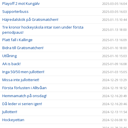
Playoff 2 mot Kungälv
2025-03-05 16:04
Supporterbuss
2025-03-05 16:03
Häjredalskök på Gratismatchen!
2025-01-15 10:44
Tre kronor hockeyskola intar isen under första
2025-01-13 18:00
periodpaus!
Platt fall i Kallinge
2025-01-13 16:09
Bidra till Gratismatchen!
2025-01-10 18:00
Utlåning
2025-01-10 15:03
AA is back!
2025-01-09 16:08
Inga 50/50 men jullotteri!
2025-01-03 15:05
Missa inte jullotteriet!
2024-12-29 13:29
Första förlusten i Alltvåan
2024-12-19 18:52
Hemmamatch på onsdag!
2024-12-16 20:49
Då leder vi serien igen!
2024-12-16 20:46
Jullotteri!
2024-12-13 11:54
Hockeyettan
2024-12-06 08:10
2024-11-28 21:46