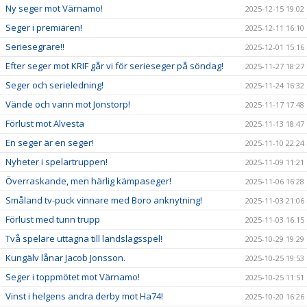
Ny seger mot Värnamo!
2025-12-15 19:02
Seger i premiären!
2025-12-11 16:10
Seriesegrare!!
2025-12-01 15:16
Efter seger mot KRIF går vi för serieseger på söndag!
2025-11-27 18:27
Seger och serieledning!
2025-11-24 16:32
Vände och vann mot Jonstorp!
2025-11-17 17:48
Förlust mot Alvesta
2025-11-13 18:47
En seger är en seger!
2025-11-10 22:24
Nyheter i spelartruppen!
2025-11-09 11:21
Överraskande, men härlig kämpaseger!
2025-11-06 16:28
Småland tv-puck vinnare med Boro anknytning!
2025-11-03 21:06
Förlust med tunn trupp
2025-11-03 16:15
Två spelare uttagna till landslagsspel!
2025-10-29 19:29
Kungälv lånar Jacob Jonsson.
2025-10-25 19:53
Seger i toppmötet mot Värnamo!
2025-10-25 11:51
Vinst i helgens andra derby mot Ha74!
2025-10-20 16:26