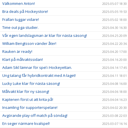
Välkommen Anton!
2025-05-07 18:30
Bra deals på Hockeystore!
2025-05-05 19:53
Frallan tuggar vidare!
2025-05-02 18:00
Time out pga studier.
2025-04-30 16:30
Vår egen landslagsman är klar för nästa säsong!
2025-04-25 20:09
William Bengtsson vänder åter!
2025-04-22 20:36
Rauken är ready!
2025-04-20 17:00
Klart på målvaktssidan!
2025-04-16 20:00
Adam Sikl lämnar för spel i Hockeyettan.
2025-04-14 17:45
Ung talang får hybridkontrakt med A-laget!
2025-04-11 18:01
Lucky Luke klar för nästa säsong!
2025-04-08 16:00
Målvakt klar för ny säsong!
2025-04-06 18:00
Kaptenen först ut att krita på!
2025-04-04 16:23
Insamling för supporterspelare!
2025-04-02 20:30
Avgörande play-off match på söndag!
2025-03-08 22:03
En seger närmare kvalspel!
2025-03-07 16:16