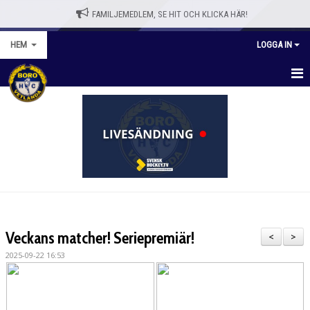
FAMILJEMEDLEM, SE HIT OCH KLICKA HÄR!
HEM
LOGGA IN
HEM
BLI MEDLEM
WEBBSHOPP
NYHETER
VÅRA LAG/TRÄNARE
Veckans matcher! Seriepremiär!
<
>
KALENDER
2025-09-22 16:53
OM KLUBBEN
KONTAKT