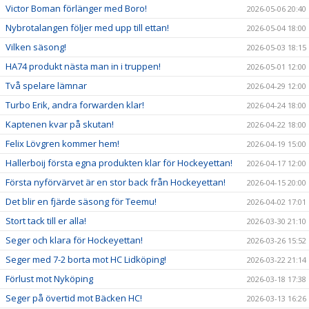
Victor Boman förlänger med Boro!
2026-05-06 20:40
Nybrotalangen följer med upp till ettan!
2026-05-04 18:00
Vilken säsong!
2026-05-03 18:15
HA74 produkt nästa man in i truppen!
2026-05-01 12:00
Två spelare lämnar
2026-04-29 12:00
Turbo Erik, andra forwarden klar!
2026-04-24 18:00
Kaptenen kvar på skutan!
2026-04-22 18:00
Felix Lövgren kommer hem!
2026-04-19 15:00
Hallerboij första egna produkten klar för Hockeyettan!
2026-04-17 12:00
Första nyförvärvet är en stor back från Hockeyettan!
2026-04-15 20:00
Det blir en fjärde säsong för Teemu!
2026-04-02 17:01
Stort tack till er alla!
2026-03-30 21:10
Seger och klara för Hockeyettan!
2026-03-26 15:52
Seger med 7-2 borta mot HC Lidköping!
2026-03-22 21:14
Förlust mot Nyköping
2026-03-18 17:38
Seger på övertid mot Bäcken HC!
2026-03-13 16:26