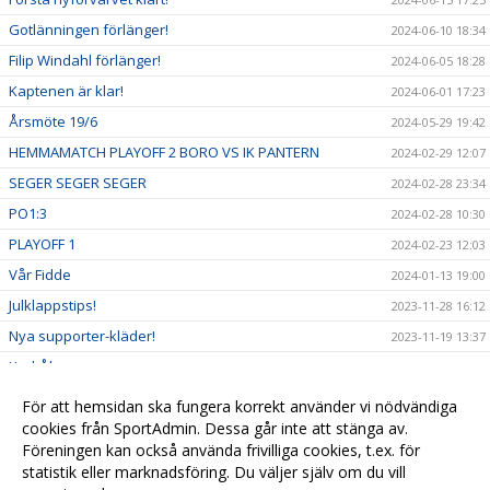
Gotlänningen förlänger!
2024-06-10 18:34
Filip Windahl förlänger!
2024-06-05 18:28
Kaptenen är klar!
2024-06-01 17:23
Årsmöte 19/6
2024-05-29 19:42
HEMMAMATCH PLAYOFF 2 BORO VS IK PANTERN
2024-02-29 12:07
SEGER SEGER SEGER
2024-02-28 23:34
PO1:3
2024-02-28 10:30
PLAYOFF 1
2024-02-23 12:03
Vår Fidde
2024-01-13 19:00
Julklappstips!
2023-11-28 16:12
Nya supporter-kläder!
2023-11-19 13:37
Karl-Åke
2023-11-18 18:56
Bengtssons inställt
2023-10-28 14:29
För att hemsidan ska fungera korrekt använder vi nödvändiga
Nytt digitalt biljettsystem
cookies från SportAdmin. Dessa går inte att stänga av.
2023-10-12 09:42
Föreningen kan också använda frivilliga cookies, t.ex. för
Välkommen till vår hemsida!
2023-10-12 09:18
statistik eller marknadsföring. Du väljer själv om du vill