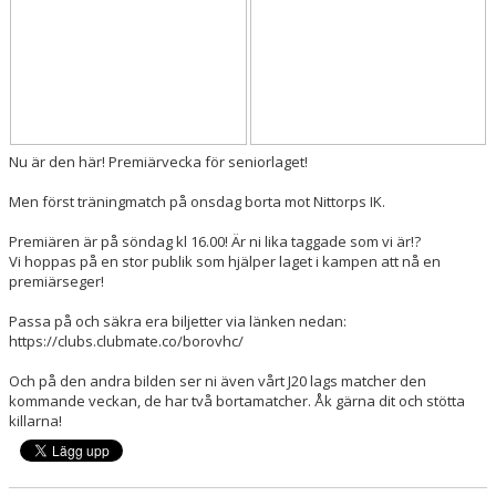
MATCHER
TABELL A-LAG
SVENSK HOCKEY TV
Nu är den här! Premiärvecka för seniorlaget!
SWISH
Men först träningmatch på onsdag borta mot Nittorps IK.
DOKUMENT
Premiären är på söndag kl 16.00! Är ni lika taggade som vi är!?
Vi hoppas på en stor publik som hjälper laget i kampen att nå en
premiärseger!
Passa på och säkra era biljetter via länken nedan:
https://clubs.clubmate.co/borovhc/
Och på den andra bilden ser ni även vårt J20 lags matcher den
kommande veckan, de har två bortamatcher. Åk gärna dit och stötta
killarna!