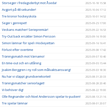
Storseger i fredagsderbyt mot Åseda!
2025-10-18 15:58
Avgjort på 48 sekunder!
2025-10-06 17:12
Tre kronor hockeyskola
2025-10-01 14:52
Seger i genrepet!
2025-09-25 17:00
Veckans matcher! Seriepremiär!
2025-09-22 16:53
Try-Out back ersätter Simon Persson
2025-09-16 19:00
Simon lämnar för spel i Hockeyettan
2025-09-16 16:41
Förlust efter overtime
2025-09-08 17:42
Träningsmatch mot Värnamo!
2025-09-07 10:40
En time-out och en utlåning
2025-09-05 15:44
Joakim Berggren i ny roll som målvaktsansvarig!
2025-09-03 18:30
Nu har vi släppt grundseriekortet!
2025-08-31 20:33
Träningsmatcher seniorlaget!
2025-08-28 20:40
Vi behöver dig!
2025-08-22 19:00
Olle Regnander och Noel Andersson spelar tv-pucken!
2025-08-13 21:16
Tre spelar lämnar
2025-08-01 20:07