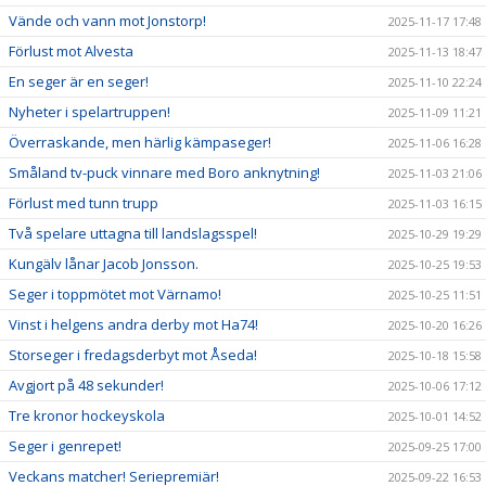
Vände och vann mot Jonstorp!
2025-11-17 17:48
Förlust mot Alvesta
2025-11-13 18:47
En seger är en seger!
2025-11-10 22:24
Nyheter i spelartruppen!
2025-11-09 11:21
Överraskande, men härlig kämpaseger!
2025-11-06 16:28
Småland tv-puck vinnare med Boro anknytning!
2025-11-03 21:06
Förlust med tunn trupp
2025-11-03 16:15
Två spelare uttagna till landslagsspel!
2025-10-29 19:29
Kungälv lånar Jacob Jonsson.
2025-10-25 19:53
Seger i toppmötet mot Värnamo!
2025-10-25 11:51
Vinst i helgens andra derby mot Ha74!
2025-10-20 16:26
Storseger i fredagsderbyt mot Åseda!
2025-10-18 15:58
Avgjort på 48 sekunder!
2025-10-06 17:12
Tre kronor hockeyskola
2025-10-01 14:52
Seger i genrepet!
2025-09-25 17:00
Veckans matcher! Seriepremiär!
2025-09-22 16:53