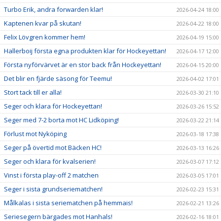
Turbo Erik, andra forwarden klar!
2026-04-24 18:00
Kaptenen kvar på skutan!
2026-04-22 18:00
Felix Lövgren kommer hem!
2026-04-19 15:00
Hallerboij första egna produkten klar för Hockeyettan!
2026-04-17 12:00
Första nyförvärvet är en stor back från Hockeyettan!
2026-04-15 20:00
Det blir en fjärde säsong för Teemu!
2026-04-02 17:01
Stort tack till er alla!
2026-03-30 21:10
Seger och klara för Hockeyettan!
2026-03-26 15:52
Seger med 7-2 borta mot HC Lidköping!
2026-03-22 21:14
Förlust mot Nyköping
2026-03-18 17:38
Seger på övertid mot Bäcken HC!
2026-03-13 16:26
Seger och klara för kvalserien!
2026-03-07 17:12
Vinst i första play-off 2 matchen
2026-03-05 17:01
Seger i sista grundseriematchen!
2026-02-23 15:31
Målkalas i sista seriematchen på hemmais!
2026-02-21 13:26
Seriesegern bärgades mot Hanhals!
2026-02-16 18:01