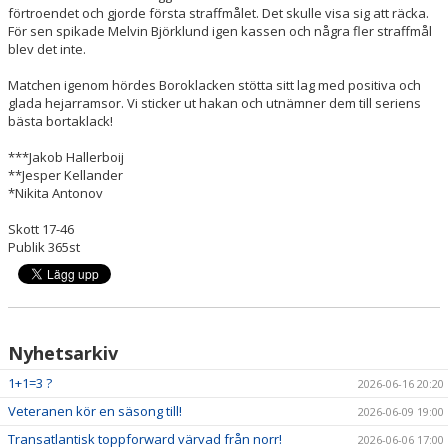
förtroendet och gjorde första straffmålet. Det skulle visa sig att räcka.
För sen spikade Melvin Björklund igen kassen och några fler straffmål
blev det inte.
Matchen igenom hördes Boroklacken stötta sitt lag med positiva och
glada hejarramsor. Vi sticker ut hakan och utnämner dem till seriens
bästa bortaklack!
***Jakob Hallerboij
**Jesper Kellander
*Nikita Antonov
Skott 17-46
Publik 365st
Nyhetsarkiv
1+1=3 ?
2026-06-16 20:20
Veteranen kör en säsong till!
2026-06-09 19:00
Transatlantisk toppforward värvad från norr!
2026-06-06 17:00