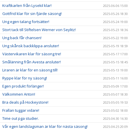
Kraftkarlen från Lysekil klar!
2025-06-06 15:00
Gottfrid klar för sin fjärde säsong!
2025-05-26 18:30
Ung egen talang fortsätter!
2025-05-24 19:00
Stort tack till Stiftelsen Werner von Seylitz!
2025-05-23 18:36
Ung back får chansen!
2025-05-22 19:00
Ung skånsk backklippa ansluter!
2025-05-19 18:59
Västervikaren klar för säsong tre!
2025-05-17 17:00
Smålänning från Avesta ansluter!
2025-05-15 18:45
Liraren är klar för en säsong till!
2025-05-13 19:00
Ryppe klar för ny säsong!
2025-05-11 16:00
Egen produkt förlänger!
2025-05-09 17:00
Välkommen Anton!
2025-05-07 18:30
Bra deals på Hockeystore!
2025-05-05 19:53
Frallan tuggar vidare!
2025-05-02 18:00
Time out pga studier.
2025-04-30 16:30
Vår egen landslagsman är klar för nästa säsong!
2025-04-25 20:09