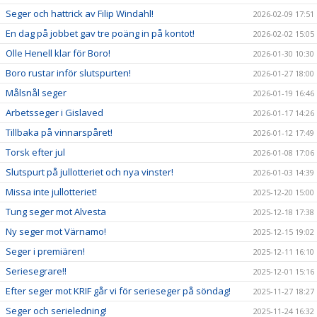
Seger och hattrick av Filip Windahl!
2026-02-09 17:51
En dag på jobbet gav tre poäng in på kontot!
2026-02-02 15:05
Olle Henell klar för Boro!
2026-01-30 10:30
Boro rustar inför slutspurten!
2026-01-27 18:00
Målsnål seger
2026-01-19 16:46
Arbetsseger i Gislaved
2026-01-17 14:26
Tillbaka på vinnarspåret!
2026-01-12 17:49
Torsk efter jul
2026-01-08 17:06
Slutspurt på jullotteriet och nya vinster!
2026-01-03 14:39
Missa inte jullotteriet!
2025-12-20 15:00
Tung seger mot Alvesta
2025-12-18 17:38
Ny seger mot Värnamo!
2025-12-15 19:02
Seger i premiären!
2025-12-11 16:10
Seriesegrare!!
2025-12-01 15:16
Efter seger mot KRIF går vi för serieseger på söndag!
2025-11-27 18:27
Seger och serieledning!
2025-11-24 16:32