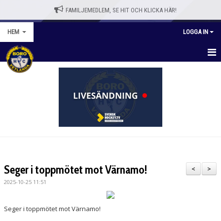
FAMILJEMEDLEM, SE HIT OCH KLICKA HÄR!
HEM
LOGGA IN
HEM
BLI MEDLEM
WEBBSHOPP
NYHETER
VÅRA LAG/TRÄNARE
Seger i toppmötet mot Värnamo!
<
>
KALENDER
2025-10-25 11:51
OM KLUBBEN
Seger i toppmötet mot Värnamo!
KONTAKT