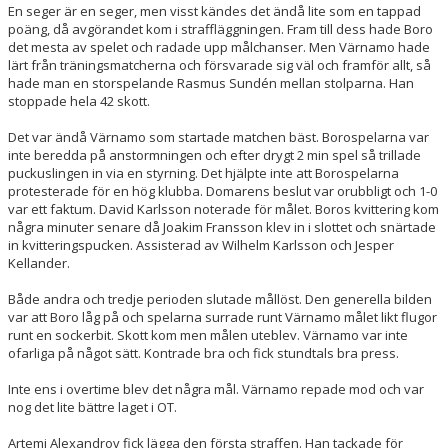
En seger är en seger, men visst kändes det ändå lite som en tappad
poäng, då avgörandet kom i straffläggningen. Fram till dess hade Boro
MATCHER
det mesta av spelet och radade upp målchanser. Men Värnamo hade
lärt från träningsmatcherna och försvarade sig väl och framför allt, så
hade man en storspelande Rasmus Sundén mellan stolparna. Han
TABELL A-LAG
stoppade hela 42 skott.
SVENSK HOCKEY TV
Det var ändå Värnamo som startade matchen bäst. Borospelarna var
inte beredda på anstormningen och efter drygt 2 min spel så trillade
SWISH
puckuslingen in via en styrning. Det hjälpte inte att Borospelarna
protesterade för en hög klubba. Domarens beslut var orubbligt och 1-0
var ett faktum. David Karlsson noterade för målet. Boros kvittering kom
DOKUMENT
några minuter senare då Joakim Fransson klev in i slottet och snärtade
in kvitteringspucken. Assisterad av Wilhelm Karlsson och Jesper
Kellander.
Både andra och tredje perioden slutade mållöst. Den generella bilden
var att Boro låg på och spelarna surrade runt Värnamo målet likt flugor
runt en sockerbit. Skott kom men målen uteblev. Värnamo var inte
ofarliga på något sätt. Kontrade bra och fick stundtals bra press.
Inte ens i overtime blev det några mål. Värnamo repade mod och var
nog det lite bättre laget i OT.
Artemi Alexandrov fick lägga den första straffen. Han tackade för