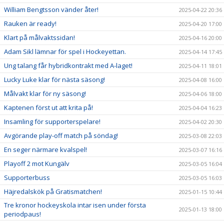
William Bengtsson vänder åter!
2025-04-22 20:36
Rauken är ready!
2025-04-20 17:00
Klart på målvaktssidan!
2025-04-16 20:00
Adam Sikl lämnar för spel i Hockeyettan.
2025-04-14 17:45
Ung talang får hybridkontrakt med A-laget!
2025-04-11 18:01
Lucky Luke klar för nästa säsong!
2025-04-08 16:00
Målvakt klar för ny säsong!
2025-04-06 18:00
Kaptenen först ut att krita på!
2025-04-04 16:23
Insamling för supporterspelare!
2025-04-02 20:30
Avgörande play-off match på söndag!
2025-03-08 22:03
En seger närmare kvalspel!
2025-03-07 16:16
Playoff 2 mot Kungälv
2025-03-05 16:04
Supporterbuss
2025-03-05 16:03
Häjredalskök på Gratismatchen!
2025-01-15 10:44
Tre kronor hockeyskola intar isen under första
2025-01-13 18:00
periodpaus!