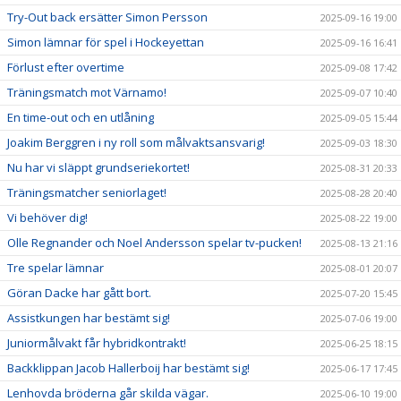
Try-Out back ersätter Simon Persson
2025-09-16 19:00
Simon lämnar för spel i Hockeyettan
2025-09-16 16:41
Förlust efter overtime
2025-09-08 17:42
Träningsmatch mot Värnamo!
2025-09-07 10:40
En time-out och en utlåning
2025-09-05 15:44
Joakim Berggren i ny roll som målvaktsansvarig!
2025-09-03 18:30
Nu har vi släppt grundseriekortet!
2025-08-31 20:33
Träningsmatcher seniorlaget!
2025-08-28 20:40
Vi behöver dig!
2025-08-22 19:00
Olle Regnander och Noel Andersson spelar tv-pucken!
2025-08-13 21:16
Tre spelar lämnar
2025-08-01 20:07
Göran Dacke har gått bort.
2025-07-20 15:45
Assistkungen har bestämt sig!
2025-07-06 19:00
Juniormålvakt får hybridkontrakt!
2025-06-25 18:15
Backklippan Jacob Hallerboij har bestämt sig!
2025-06-17 17:45
Lenhovda bröderna går skilda vägar.
2025-06-10 19:00