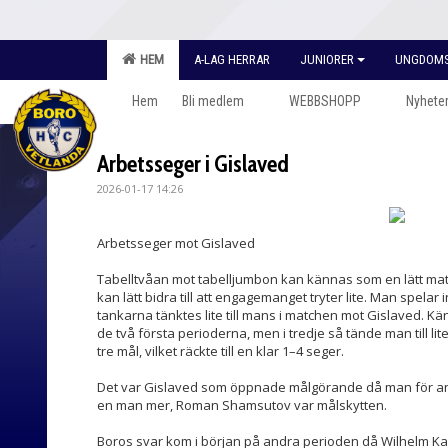
HEM
A-LAG HERRAR
JUNIORER
UNGDOM
Hem
Bli medlem
WEBBSHOPP
Nyhete
Arbetsseger i Gislaved
2026-01-17 14:26
Arbetsseger mot Gislaved
Tabelltvåan mot tabelljumbon kan kännas som en lätt matc
kan lätt bidra till att engagemanget tryter lite. Man spelar
tankarna tänktes lite till mans i matchen mot Gislaved. Kän
de två första perioderna, men i tredje så tände man till li
tre mål, vilket räckte till en klar 1–4 seger.
Det var Gislaved som öppnade målgörande då man för an
en man mer, Roman Shamsutov var målskytten.
Boros svar kom i början på andra perioden då Wilhelm K