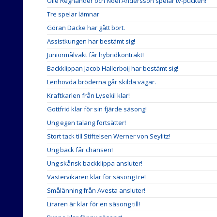
Olle Regnander och Noel Andersson spelar tv-pucken!
Tre spelar lämnar
Göran Dacke har gått bort.
Assistkungen har bestämt sig!
Juniormålvakt får hybridkontrakt!
Backklippan Jacob Hallerboij har bestämt sig!
Lenhovda bröderna går skilda vägar.
Kraftkarlen från Lysekil klar!
Gottfrid klar för sin fjärde säsong!
Ung egen talang fortsätter!
Stort tack till Stiftelsen Werner von Seylitz!
Ung back får chansen!
Ung skånsk backklippa ansluter!
Västervikaren klar för säsong tre!
Smålänning från Avesta ansluter!
Liraren är klar för en säsong till!