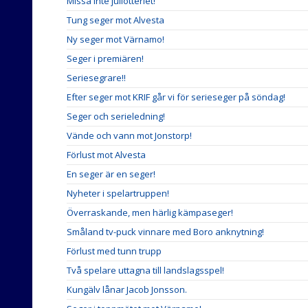
Missa inte jullotteriet!
Tung seger mot Alvesta
Ny seger mot Värnamo!
Seger i premiären!
Seriesegrare!!
Efter seger mot KRIF går vi för serieseger på söndag!
Seger och serieledning!
Vände och vann mot Jonstorp!
Förlust mot Alvesta
En seger är en seger!
Nyheter i spelartruppen!
Överraskande, men härlig kämpaseger!
Småland tv-puck vinnare med Boro anknytning!
Förlust med tunn trupp
Två spelare uttagna till landslagsspel!
Kungälv lånar Jacob Jonsson.