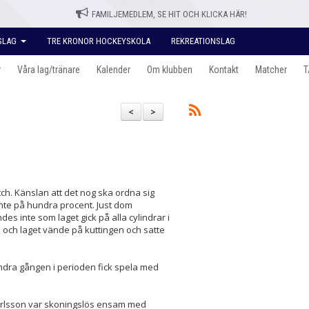
FAMILJEMEDLEM, SE HIT OCH KLICKA HÄR!
SLAG
TRE KRONOR HOCKEYSKOLA
REKREATIONSLAG
r
Våra lag/tränare
Kalender
Om klubben
Kontakt
Matcher
T
<
>
h. Känslan att det nog ska ordna sig
 inte på hundra procent. Just dom
des inte som laget gick på alla cylindrar i
te och laget vände på kuttingen och satte
dra gången i perioden fick spela med
arlsson var skoningslös ensam med