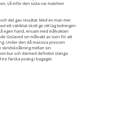
den, så inför den sista var matchen
 och det gav resultat. Med en man mer
 ett välriktat skott ge sitt lag ledningen
lt på egen hand, ensam med målvakten
de Gislaved sin målvakt av isen för att
ing. Under den då massiva pressen
skridskoåkning mellan sin
tom bur och därmed definitivt stänga
tre färska poäng i bagaget.