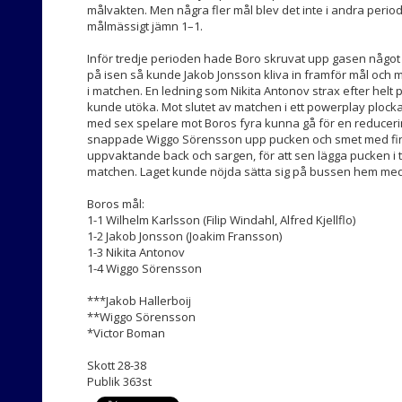
målvakten. Men några fler mål blev det inte i andra perio
målmässigt jämn 1–1.
Inför tredje perioden hade Boro skruvat upp gasen något
på isen så kunde Jakob Jonsson kliva in framför mål och med
i matchen. En ledning som Nikita Antonov strax efter he
kunde utöka. Mot slutet av matchen i ett powerplay plocka
med sex spelare mot Boros fyra kunna gå för en reducer
snappade Wiggo Sörensson upp pucken och smet med fin 
uppvaktande back och sargen, för att sen lägga pucken i 
matchen. Laget kunde nöjda sätta sig på bussen hem med 
Boros mål:
1-1 Wilhelm Karlsson (Filip Windahl, Alfred Kjellflo)
1-2 Jakob Jonsson (Joakim Fransson)
1-3 Nikita Antonov
1-4 Wiggo Sörensson
***Jakob Hallerboij
**Wiggo Sörensson
*Victor Boman
Skott 28-38
Publik 363st