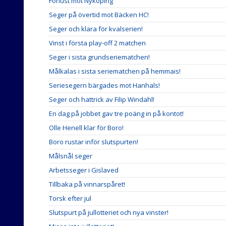
Förlust mot Nyköping
Seger på övertid mot Bäcken HC!
Seger och klara för kvalserien!
Vinst i första play-off 2 matchen
Seger i sista grundseriematchen!
Målkalas i sista seriematchen på hemmais!
Seriesegern bärgades mot Hanhals!
Seger och hattrick av Filip Windahl!
En dag på jobbet gav tre poäng in på kontot!
Olle Henell klar för Boro!
Boro rustar inför slutspurten!
Målsnål seger
Arbetsseger i Gislaved
Tillbaka på vinnarspåret!
Torsk efter jul
Slutspurt på jullotteriet och nya vinster!