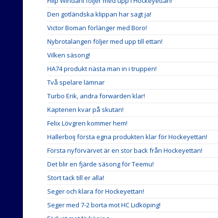
Filip Windahl följer med upp i Hockeyettan!
Den gotländska klippan har sagt ja!
Victor Boman förlänger med Boro!
Nybrotalangen följer med upp till ettan!
Vilken säsong!
HA74 produkt nästa man in i truppen!
Två spelare lämnar
Turbo Erik, andra forwarden klar!
Kaptenen kvar på skutan!
Felix Lövgren kommer hem!
Hallerboij första egna produkten klar för Hockeyettan!
Första nyförvärvet är en stor back från Hockeyettan!
Det blir en fjärde säsong för Teemu!
Stort tack till er alla!
Seger och klara för Hockeyettan!
Seger med 7-2 borta mot HC Lidköping!