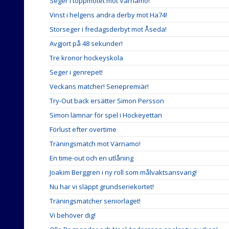
Seger i toppmötet mot Värnamo!
Vinst i helgens andra derby mot Ha74!
Storseger i fredagsderbyt mot Åseda!
Avgjort på 48 sekunder!
Tre kronor hockeyskola
Seger i genrepet!
Veckans matcher! Seriepremiär!
Try-Out back ersätter Simon Persson
Simon lämnar för spel i Hockeyettan
Förlust efter overtime
Träningsmatch mot Värnamo!
En time-out och en utlåning
Joakim Berggren i ny roll som målvaktsansvarig!
Nu har vi släppt grundseriekortet!
Träningsmatcher seniorlaget!
Vi behöver dig!