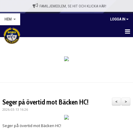
FAMILJEMEDLEM, SE HIT OCH KLICKA HÄR!
HEM
LOGGA IN
HEM
BLI MEDLEM
WEBBSHOPP
NYHETER
VÅRA LAG/TRÄNARE
Seger på övertid mot Bäcken HC!
<
>
KALENDER
2026-03-13 16:26
OM KLUBBEN
Seger på övertid mot Bäcken HC!
KONTAKT