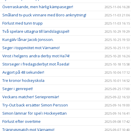
Överraskande, men härlig kämpaseger!
2025-11-06 16:28
Småland tv-puck vinnare med Boro anknytning!
2025-11-03 21:06
Förlust med tunn trupp
2025-11-03 16:15
Två spelare uttagna till landslagsspel!
2025-10-29 19:29
Kungälv lånar Jacob Jonsson.
2025-10-25 19:53
Seger i toppmötet mot Värnamo!
2025-10-25 11:51
Vinst i helgens andra derby mot Ha74!
2025-10-20 16:26
Storseger i fredagsderbyt mot Åseda!
2025-10-18 15:58
Avgjort på 48 sekunder!
2025-10-06 17:12
Tre kronor hockeyskola
2025-10-01 14:52
Seger i genrepet!
2025-09-25 17:00
Veckans matcher! Seriepremiär!
2025-09-22 16:53
Try-Out back ersätter Simon Persson
2025-09-16 19:00
Simon lämnar för spel i Hockeyettan
2025-09-16 16:41
Förlust efter overtime
2025-09-08 17:42
Träningsmatch mot Värnamo!
2025-09-07 10:40