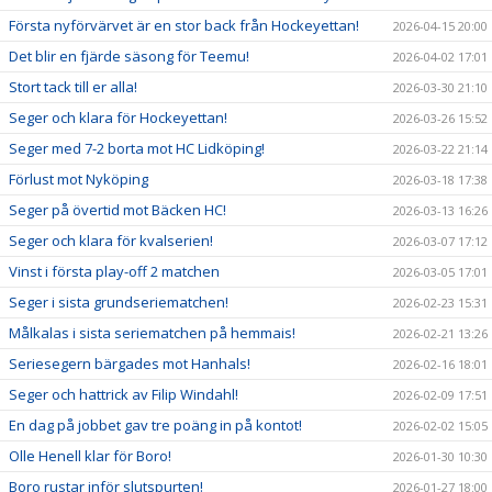
Första nyförvärvet är en stor back från Hockeyettan!
2026-04-15 20:00
Det blir en fjärde säsong för Teemu!
2026-04-02 17:01
Stort tack till er alla!
2026-03-30 21:10
Seger och klara för Hockeyettan!
2026-03-26 15:52
Seger med 7-2 borta mot HC Lidköping!
2026-03-22 21:14
Förlust mot Nyköping
2026-03-18 17:38
Seger på övertid mot Bäcken HC!
2026-03-13 16:26
Seger och klara för kvalserien!
2026-03-07 17:12
Vinst i första play-off 2 matchen
2026-03-05 17:01
Seger i sista grundseriematchen!
2026-02-23 15:31
Målkalas i sista seriematchen på hemmais!
2026-02-21 13:26
Seriesegern bärgades mot Hanhals!
2026-02-16 18:01
Seger och hattrick av Filip Windahl!
2026-02-09 17:51
En dag på jobbet gav tre poäng in på kontot!
2026-02-02 15:05
Olle Henell klar för Boro!
2026-01-30 10:30
Boro rustar inför slutspurten!
2026-01-27 18:00