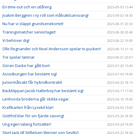
En time-out och en utlåning
2025-09-05 15:44
Joakim Berggren i ny roll som målvaktsansvarig!
2025-09-03 18:30
Nu har vi släppt grundseriekortet!
2025-08-31 20:33
Träningsmatcher seniorlaget!
2025-08-28 20:40
Vi behöver dig!
2025-08-22 19:00
Olle Regnander och Noel Andersson spelar tv-pucken!
2025-08-13 21:16
Tre spelar lämnar
2025-08-01 20:07
Göran Dacke har gått bort.
2025-07-20 15:45
Assistkungen har bestämt sig!
2025-07-06 19:00
Juniormålvakt får hybridkontrakt!
2025-06-25 18:15
Backklippan Jacob Hallerboij har bestämt sig!
2025-06-17 17:45
Lenhovda bröderna går skilda vägar.
2025-06-10 19:00
Kraftkarlen från Lysekil klar!
2025-06-06 15:00
Gottfrid klar för sin fjärde säsong!
2025-05-26 18:30
Ung egen talang fortsätter!
2025-05-24 19:00
Stort tack till Stiftelsen Werner von Seylitz!
2025-05-23 18:36