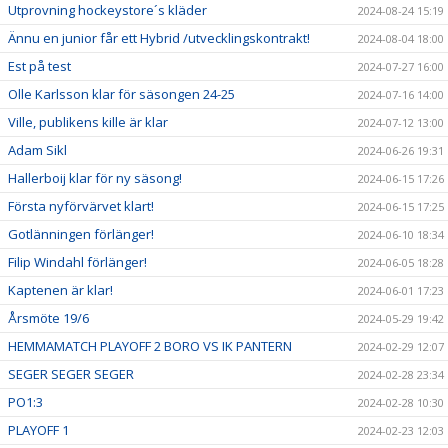
Utprovning hockeystore´s kläder
2024-08-24 15:19
Ännu en junior får ett Hybrid /utvecklingskontrakt!
2024-08-04 18:00
Est på test
2024-07-27 16:00
Olle Karlsson klar för säsongen 24-25
2024-07-16 14:00
Ville, publikens kille är klar
2024-07-12 13:00
Adam Sikl
2024-06-26 19:31
Hallerboij klar för ny säsong!
2024-06-15 17:26
Första nyförvärvet klart!
2024-06-15 17:25
Gotlänningen förlänger!
2024-06-10 18:34
Filip Windahl förlänger!
2024-06-05 18:28
Kaptenen är klar!
2024-06-01 17:23
Årsmöte 19/6
2024-05-29 19:42
HEMMAMATCH PLAYOFF 2 BORO VS IK PANTERN
2024-02-29 12:07
SEGER SEGER SEGER
2024-02-28 23:34
PO1:3
2024-02-28 10:30
PLAYOFF 1
2024-02-23 12:03