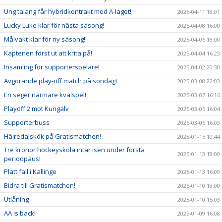
Ung talang får hybridkontrakt med A-laget!
2025-04-11 18:01
Lucky Luke klar för nästa säsong!
2025-04-08 16:00
Målvakt klar för ny säsong!
2025-04-06 18:00
Kaptenen först ut att krita på!
2025-04-04 16:23
Insamling för supporterspelare!
2025-04-02 20:30
Avgörande play-off match på söndag!
2025-03-08 22:03
En seger närmare kvalspel!
2025-03-07 16:16
Playoff 2 mot Kungälv
2025-03-05 16:04
Supporterbuss
2025-03-05 16:03
Häjredalskök på Gratismatchen!
2025-01-15 10:44
Tre kronor hockeyskola intar isen under första
2025-01-13 18:00
periodpaus!
Platt fall i Kallinge
2025-01-13 16:09
Bidra till Gratismatchen!
2025-01-10 18:00
Utlåning
2025-01-10 15:03
AA is back!
2025-01-09 16:08