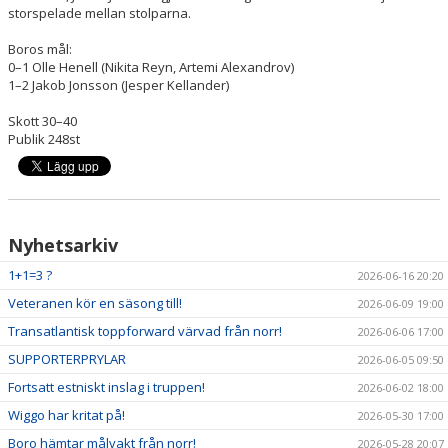
storspelade mellan stolparna.
Boros mål:
0–1 Olle Henell (Nikita Reyn, Artemi Alexandrov)
1–2 Jakob Jonsson (Jesper Kellander)
Skott 30–40
Publik 248st
Nyhetsarkiv
1+1=3 ?
2026-06-16 20:20
Veteranen kör en säsong till!
2026-06-09 19:00
Transatlantisk toppforward värvad från norr!
2026-06-06 17:00
SUPPORTERPRYLAR
2026-06-05 09:50
Fortsatt estniskt inslag i truppen!
2026-06-02 18:00
Wiggo har kritat på!
2026-05-30 17:00
Boro hämtar målvakt från norr!
2026-05-28 20:07