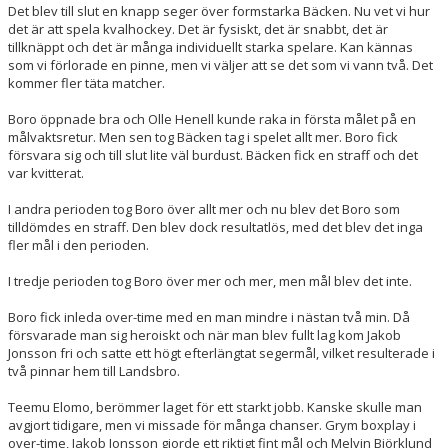
Det blev till slut en knapp seger över formstarka Bäcken. Nu vet vi hur
det är att spela kvalhockey. Det är fysiskt, det är snabbt, det är
MATCHER
tillknäppt och det är många individuellt starka spelare. Kan kännas
som vi förlorade en pinne, men vi väljer att se det som vi vann två. Det
kommer fler täta matcher.
TABELL A-LAG
Boro öppnade bra och Olle Henell kunde raka in första målet på en
SVENSK HOCKEY TV
målvaktsretur. Men sen tog Bäcken tag i spelet allt mer. Boro fick
försvara sig och till slut lite väl burdust. Bäcken fick en straff och det
SWISH
var kvitterat.
I andra perioden tog Boro över allt mer och nu blev det Boro som
DOKUMENT
tilldömdes en straff. Den blev dock resultatlös, med det blev det inga
fler mål i den perioden.
I tredje perioden tog Boro över mer och mer, men mål blev det inte.
Boro fick inleda over-time med en man mindre i nästan två min. Då
försvarade man sig heroiskt och när man blev fullt lag kom Jakob
Jonsson fri och satte ett högt efterlängtat segermål, vilket resulterade i
två pinnar hem till Landsbro.
Teemu Elomo, berömmer laget för ett starkt jobb. Kanske skulle man
avgjort tidigare, men vi missade för många chanser. Grym boxplay i
over-time, Jakob Jonsson gjorde ett riktigt fint mål och Melvin Björklund