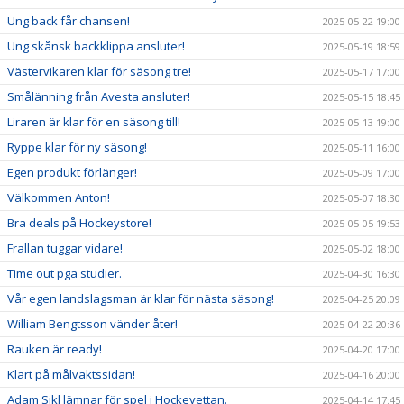
Ung back får chansen!
2025-05-22 19:00
Ung skånsk backklippa ansluter!
2025-05-19 18:59
Västervikaren klar för säsong tre!
2025-05-17 17:00
Smålänning från Avesta ansluter!
2025-05-15 18:45
Liraren är klar för en säsong till!
2025-05-13 19:00
Ryppe klar för ny säsong!
2025-05-11 16:00
Egen produkt förlänger!
2025-05-09 17:00
Välkommen Anton!
2025-05-07 18:30
Bra deals på Hockeystore!
2025-05-05 19:53
Frallan tuggar vidare!
2025-05-02 18:00
Time out pga studier.
2025-04-30 16:30
Vår egen landslagsman är klar för nästa säsong!
2025-04-25 20:09
William Bengtsson vänder åter!
2025-04-22 20:36
Rauken är ready!
2025-04-20 17:00
Klart på målvaktssidan!
2025-04-16 20:00
Adam Sikl lämnar för spel i Hockeyettan.
2025-04-14 17:45