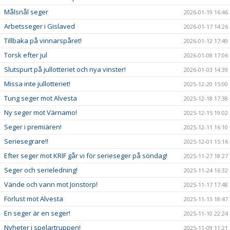
Målsnål seger
2026-01-19 16:46
Arbetsseger i Gislaved
2026-01-17 14:26
Tillbaka på vinnarspåret!
2026-01-12 17:49
Torsk efter jul
2026-01-08 17:06
Slutspurt på jullotteriet och nya vinster!
2026-01-03 14:39
Missa inte jullotteriet!
2025-12-20 15:00
Tung seger mot Alvesta
2025-12-18 17:38
Ny seger mot Värnamo!
2025-12-15 19:02
Seger i premiären!
2025-12-11 16:10
Seriesegrare!!
2025-12-01 15:16
Efter seger mot KRIF går vi för serieseger på söndag!
2025-11-27 18:27
Seger och serieledning!
2025-11-24 16:32
Vände och vann mot Jonstorp!
2025-11-17 17:48
Förlust mot Alvesta
2025-11-13 18:47
En seger är en seger!
2025-11-10 22:24
Nyheter i spelartruppen!
2025-11-09 11:21