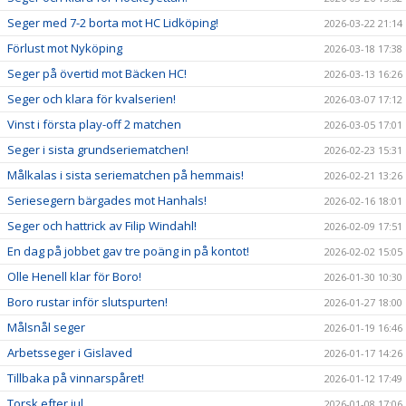
Seger med 7-2 borta mot HC Lidköping!
2026-03-22 21:14
Förlust mot Nyköping
2026-03-18 17:38
Seger på övertid mot Bäcken HC!
2026-03-13 16:26
Seger och klara för kvalserien!
2026-03-07 17:12
Vinst i första play-off 2 matchen
2026-03-05 17:01
Seger i sista grundseriematchen!
2026-02-23 15:31
Målkalas i sista seriematchen på hemmais!
2026-02-21 13:26
Seriesegern bärgades mot Hanhals!
2026-02-16 18:01
Seger och hattrick av Filip Windahl!
2026-02-09 17:51
En dag på jobbet gav tre poäng in på kontot!
2026-02-02 15:05
Olle Henell klar för Boro!
2026-01-30 10:30
Boro rustar inför slutspurten!
2026-01-27 18:00
Målsnål seger
2026-01-19 16:46
Arbetsseger i Gislaved
2026-01-17 14:26
Tillbaka på vinnarspåret!
2026-01-12 17:49
Torsk efter jul
2026-01-08 17:06