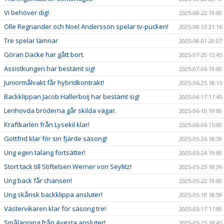
Vi behöver dig!
2025-08-22 19:00
Olle Regnander och Noel Andersson spelar tv-pucken!
2025-08-13 21:16
Tre spelar lämnar
2025-08-01 20:07
Göran Dacke har gått bort.
2025-07-20 15:45
Assistkungen har bestämt sig!
2025-07-06 19:00
Juniormålvakt får hybridkontrakt!
2025-06-25 18:15
Backklippan Jacob Hallerboij har bestämt sig!
2025-06-17 17:45
Lenhovda bröderna går skilda vägar.
2025-06-10 19:00
Kraftkarlen från Lysekil klar!
2025-06-06 15:00
Gottfrid klar för sin fjärde säsong!
2025-05-26 18:30
Ung egen talang fortsätter!
2025-05-24 19:00
Stort tack till Stiftelsen Werner von Seylitz!
2025-05-23 18:36
Ung back får chansen!
2025-05-22 19:00
Ung skånsk backklippa ansluter!
2025-05-19 18:59
Västervikaren klar för säsong tre!
2025-05-17 17:00
Smålänning från Avesta ansluter!
2025-05-15 18:45