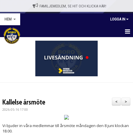
FAMILJEMEDLEM, SE HIT OCH KLICKA HÄR!
HEM
LOGGA IN
HEM
BLI MEDLEM
WEBBSHOPP
NYHETER
VÅRA LAG/TRÄNARE
Kallelse årsmöte
<
>
KALENDER
2026-05-16 17:00
OM KLUBBEN
Vi bjuder in våra medlemmar till årsmöte måndagen den 8 juni klockan
18.00.
KONTAKT