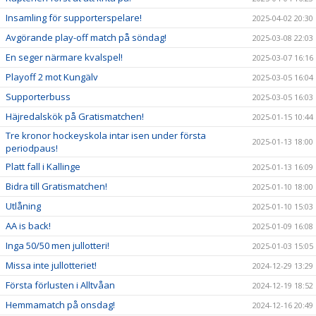
Insamling för supporterspelare!
2025-04-02 20:30
Avgörande play-off match på söndag!
2025-03-08 22:03
En seger närmare kvalspel!
2025-03-07 16:16
Playoff 2 mot Kungälv
2025-03-05 16:04
Supporterbuss
2025-03-05 16:03
Häjredalskök på Gratismatchen!
2025-01-15 10:44
Tre kronor hockeyskola intar isen under första
2025-01-13 18:00
periodpaus!
Platt fall i Kallinge
2025-01-13 16:09
Bidra till Gratismatchen!
2025-01-10 18:00
Utlåning
2025-01-10 15:03
AA is back!
2025-01-09 16:08
Inga 50/50 men jullotteri!
2025-01-03 15:05
Missa inte jullotteriet!
2024-12-29 13:29
Första förlusten i Alltvåan
2024-12-19 18:52
Hemmamatch på onsdag!
2024-12-16 20:49