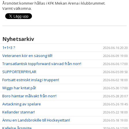
Årsmötet kommer hållas i KFK Mekan Arena i klubbrummet.
Varmt välkomna.
MATCHER
TABELL A-LAG
SVENSK HOCKEY TV
Nyhetsarkiv
1+1=3 ?
2026-06-16 20:20
SWISH
Veteranen kör en säsong till!
2026-06-09 19:00
DOKUMENT
Transatlantisk toppforward värvad från norr!
2026-06-06 17:00
SUPPORTERPRYLAR
2026-06-05 09:50
Fortsatt estniskt inslag i truppen!
2026-06-02 18:00
Wiggo har kritat på!
2026-05-30 17:00
Boro hämtar målvakt från norr!
2026-05-28 20:07
Avtackning av spelare
2026-05-26 19:45
Kellander stannar!
2026-05-22 18:00
Ännu en Landsbrokille till Hockeyettan!
2026-05-18 19:00
Kallelse årsmöte
2026-05-16 17:00