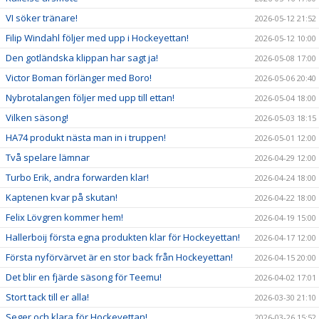
VI söker tränare!
2026-05-12 21:52
Filip Windahl följer med upp i Hockeyettan!
2026-05-12 10:00
Den gotländska klippan har sagt ja!
2026-05-08 17:00
Victor Boman förlänger med Boro!
2026-05-06 20:40
Nybrotalangen följer med upp till ettan!
2026-05-04 18:00
Vilken säsong!
2026-05-03 18:15
HA74 produkt nästa man in i truppen!
2026-05-01 12:00
Två spelare lämnar
2026-04-29 12:00
Turbo Erik, andra forwarden klar!
2026-04-24 18:00
Kaptenen kvar på skutan!
2026-04-22 18:00
Felix Lövgren kommer hem!
2026-04-19 15:00
Hallerboij första egna produkten klar för Hockeyettan!
2026-04-17 12:00
Första nyförvärvet är en stor back från Hockeyettan!
2026-04-15 20:00
Det blir en fjärde säsong för Teemu!
2026-04-02 17:01
Stort tack till er alla!
2026-03-30 21:10
Seger och klara för Hockeyettan!
2026-03-26 15:52