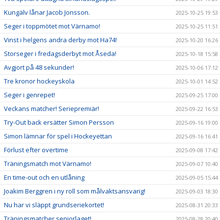
Kungälv lånar Jacob Jonsson.
2025-10-25 19:53
Seger i toppmötet mot Värnamo!
2025-10-25 11:51
Vinst i helgens andra derby mot Ha74!
2025-10-20 16:26
Storseger i fredagsderbyt mot Åseda!
2025-10-18 15:58
Avgjort på 48 sekunder!
2025-10-06 17:12
Tre kronor hockeyskola
2025-10-01 14:52
Seger i genrepet!
2025-09-25 17:00
Veckans matcher! Seriepremiär!
2025-09-22 16:53
Try-Out back ersätter Simon Persson
2025-09-16 19:00
Simon lämnar för spel i Hockeyettan
2025-09-16 16:41
Förlust efter overtime
2025-09-08 17:42
Träningsmatch mot Värnamo!
2025-09-07 10:40
En time-out och en utlåning
2025-09-05 15:44
Joakim Berggren i ny roll som målvaktsansvarig!
2025-09-03 18:30
Nu har vi släppt grundseriekortet!
2025-08-31 20:33
Träningsmatcher seniorlaget!
2025-08-28 20:40