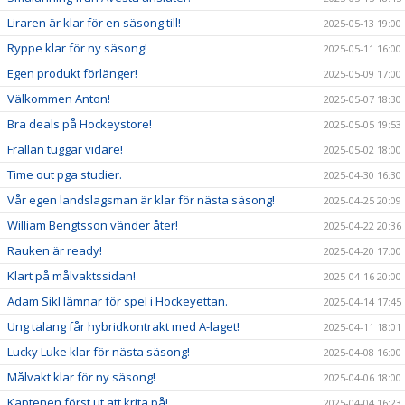
Liraren är klar för en säsong till!
2025-05-13 19:00
Ryppe klar för ny säsong!
2025-05-11 16:00
Egen produkt förlänger!
2025-05-09 17:00
Välkommen Anton!
2025-05-07 18:30
Bra deals på Hockeystore!
2025-05-05 19:53
Frallan tuggar vidare!
2025-05-02 18:00
Time out pga studier.
2025-04-30 16:30
Vår egen landslagsman är klar för nästa säsong!
2025-04-25 20:09
William Bengtsson vänder åter!
2025-04-22 20:36
Rauken är ready!
2025-04-20 17:00
Klart på målvaktssidan!
2025-04-16 20:00
Adam Sikl lämnar för spel i Hockeyettan.
2025-04-14 17:45
Ung talang får hybridkontrakt med A-laget!
2025-04-11 18:01
Lucky Luke klar för nästa säsong!
2025-04-08 16:00
Målvakt klar för ny säsong!
2025-04-06 18:00
Kaptenen först ut att krita på!
2025-04-04 16:23