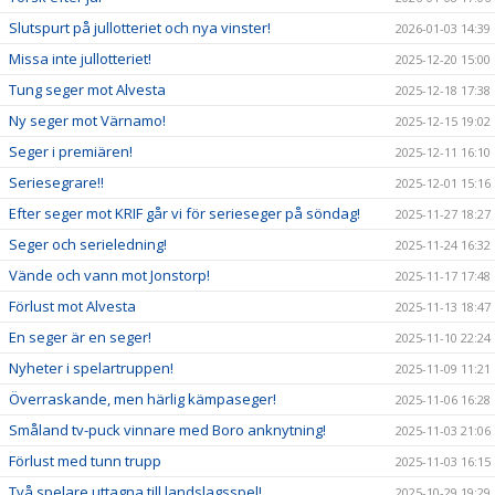
Slutspurt på jullotteriet och nya vinster!
2026-01-03 14:39
Missa inte jullotteriet!
2025-12-20 15:00
Tung seger mot Alvesta
2025-12-18 17:38
Ny seger mot Värnamo!
2025-12-15 19:02
Seger i premiären!
2025-12-11 16:10
Seriesegrare!!
2025-12-01 15:16
Efter seger mot KRIF går vi för serieseger på söndag!
2025-11-27 18:27
Seger och serieledning!
2025-11-24 16:32
Vände och vann mot Jonstorp!
2025-11-17 17:48
Förlust mot Alvesta
2025-11-13 18:47
En seger är en seger!
2025-11-10 22:24
Nyheter i spelartruppen!
2025-11-09 11:21
Överraskande, men härlig kämpaseger!
2025-11-06 16:28
Småland tv-puck vinnare med Boro anknytning!
2025-11-03 21:06
Förlust med tunn trupp
2025-11-03 16:15
Två spelare uttagna till landslagsspel!
2025-10-29 19:29