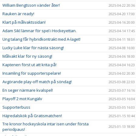
William Bengtsson vänder åter!
2025-04-22 20:36
Rauken är ready!
2025-04-20 17:00
Klart på målvaktssidan!
2025-04-16 20:00
Adam Sikl lämnar för spel i Hockeyettan.
2025-04-14 17:45
Ung talang får hybridkontrakt med A-laget!
2025-04-11 18:01
Lucky Luke klar för nästa säsong!
2025-04-08 16:00
Målvakt klar för ny säsong!
2025-04-06 18:00
Kaptenen först ut att krita på!
2025-04-04 16:23
Insamling för supporterspelare!
2025-04-02 20:30
Avgörande play-off match på söndag!
2025-03-08 22:03
En seger närmare kvalspel!
2025-03-07 16:16
Playoff 2 mot Kungälv
2025-03-05 16:04
Supporterbuss
2025-03-05 16:03
Häjredalskök på Gratismatchen!
2025-01-15 10:44
Tre kronor hockeyskola intar isen under första
2025-01-13 18:00
periodpaus!