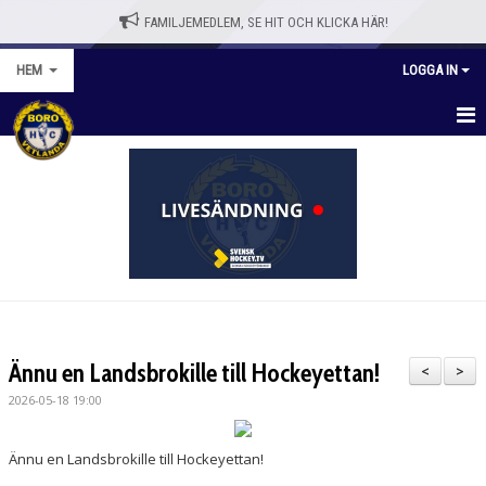
FAMILJEMEDLEM, SE HIT OCH KLICKA HÄR!
HEM
LOGGA IN
HEM
BLI MEDLEM
WEBBSHOPP
NYHETER
VÅRA LAG/TRÄNARE
Ännu en Landsbrokille till Hockeyettan!
<
>
KALENDER
2026-05-18 19:00
OM KLUBBEN
Ännu en Landsbrokille till Hockeyettan!
KONTAKT