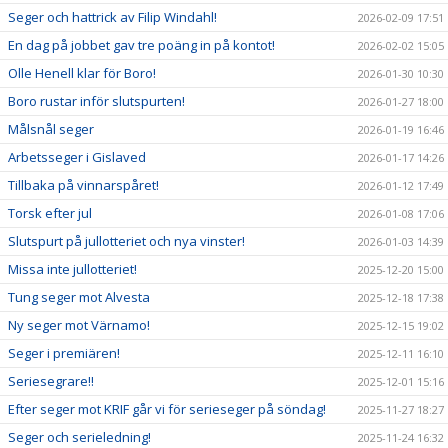
Seger och hattrick av Filip Windahl!
2026-02-09 17:51
En dag på jobbet gav tre poäng in på kontot!
2026-02-02 15:05
Olle Henell klar för Boro!
2026-01-30 10:30
Boro rustar inför slutspurten!
2026-01-27 18:00
Målsnål seger
2026-01-19 16:46
Arbetsseger i Gislaved
2026-01-17 14:26
Tillbaka på vinnarspåret!
2026-01-12 17:49
Torsk efter jul
2026-01-08 17:06
Slutspurt på jullotteriet och nya vinster!
2026-01-03 14:39
Missa inte jullotteriet!
2025-12-20 15:00
Tung seger mot Alvesta
2025-12-18 17:38
Ny seger mot Värnamo!
2025-12-15 19:02
Seger i premiären!
2025-12-11 16:10
Seriesegrare!!
2025-12-01 15:16
Efter seger mot KRIF går vi för serieseger på söndag!
2025-11-27 18:27
Seger och serieledning!
2025-11-24 16:32