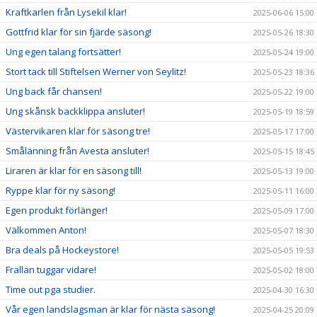
Kraftkarlen från Lysekil klar!
2025-06-06 15:00
Gottfrid klar för sin fjärde säsong!
2025-05-26 18:30
Ung egen talang fortsätter!
2025-05-24 19:00
Stort tack till Stiftelsen Werner von Seylitz!
2025-05-23 18:36
Ung back får chansen!
2025-05-22 19:00
Ung skånsk backklippa ansluter!
2025-05-19 18:59
Västervikaren klar för säsong tre!
2025-05-17 17:00
Smålänning från Avesta ansluter!
2025-05-15 18:45
Liraren är klar för en säsong till!
2025-05-13 19:00
Ryppe klar för ny säsong!
2025-05-11 16:00
Egen produkt förlänger!
2025-05-09 17:00
Välkommen Anton!
2025-05-07 18:30
Bra deals på Hockeystore!
2025-05-05 19:53
Frallan tuggar vidare!
2025-05-02 18:00
Time out pga studier.
2025-04-30 16:30
Vår egen landslagsman är klar för nästa säsong!
2025-04-25 20:09