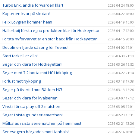
Turbo Erik, andra forwarden klar!
2026-04-24 18:00
Kaptenen kvar på skutan!
2026-04-22 18:00
Felix Lövgren kommer hem!
2026-04-19 15:00
Hallerboij första egna produkten klar för Hockeyettan!
2026-04-17 12:00
Första nyförvärvet är en stor back från Hockeyettan!
2026-04-15 20:00
Det blir en fjärde säsong för Teemu!
2026-04-02 17:01
Stort tack till er alla!
2026-03-30 21:10
Seger och klara för Hockeyettan!
2026-03-26 15:52
Seger med 7-2 borta mot HC Lidköping!
2026-03-22 21:14
Förlust mot Nyköping
2026-03-18 17:38
Seger på övertid mot Bäcken HC!
2026-03-13 16:26
Seger och klara för kvalserien!
2026-03-07 17:12
Vinst i första play-off 2 matchen
2026-03-05 17:01
Seger i sista grundseriematchen!
2026-02-23 15:31
Målkalas i sista seriematchen på hemmais!
2026-02-21 13:26
Seriesegern bärgades mot Hanhals!
2026-02-16 18:01